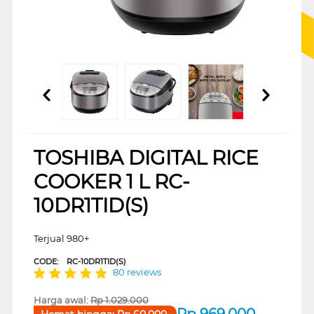
TOSHIBA DIGITAL RICE
COOKER 1 L RC-
10DR1TID(S)
Terjual 980+
CODE:
RC-10DR1TID(S)
80 reviews
Harga awal:
Rp
1.029.000
Rp
969.000