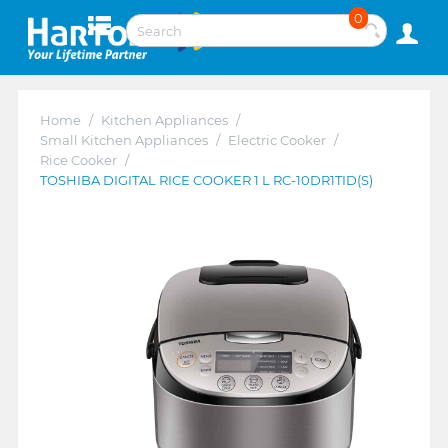
0
Home
/
Kitchen Appliances
/
Small Kitchen Appliances
/
Electric Cooker
/
Rice Cooker
/
TOSHIBA DIGITAL RICE COOKER 1 L RC-10DR1TID(S)