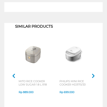
1
SIMILAR PRODUCTS
MITO RICE COOKER
PHILIPS MINI RICE
SANK
LOW SUGAR 1.8 L R18
COOKER HD3170/33
COOK
Rp
889.000
Rp
699.000
Rp
6