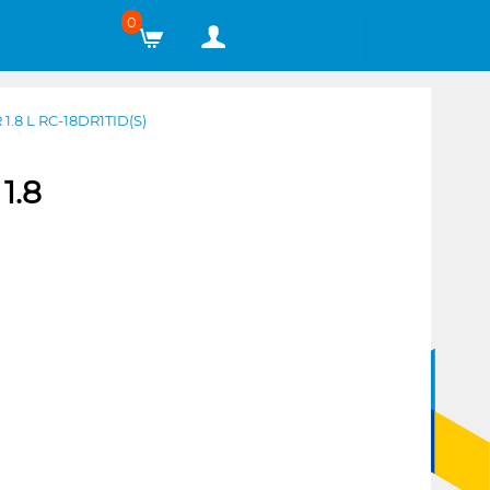
0
.8 L RC-18DR1TID(S)
1.8