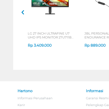
LG 27 INCH ULTRAFINE U7
JBL PERSONA
UHD IPS MONITOR 27U711B-
ENDURANCE RU
B_G3
Rp
3.409.000
Rp
889.000
Hartono
Informasi
Informasi Perusahaan
Garansi Resmi
Karir
Pelengkap Ga