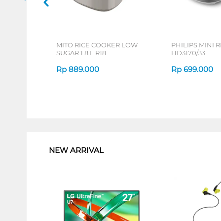
MITO RICE COOKER LOW
PHILIPS MINI 
SUGAR 1.8 L R18
HD3170/33
Rp
889.000
Rp
699.000
1
NEW ARRIVAL