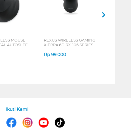
ELESS MOUSE
REXUS WIRELESS GAMING
ICAL AUTOSLEEP
XIERRA 6D RX-106 SERIES
ERIES
Rp
99.000
Ikuti Kami