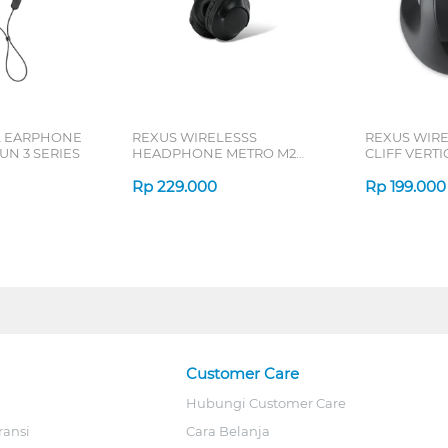
L EARPHONE
REXUS WIRELESSS
REXUS WIR
N 3 SERIES
HEADPHONE METRO M2
CLIFF VERT
SERIES
7D QV-260 S
Rp
229.000
Rp
199.000
Customer Care
Hubungi Customer Care
ransi
Cara Belanja