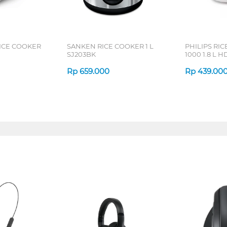
RICE COOKER
SANKEN RICE COOKER 1 L
PHILIPS RIC
SJ203BK
1000 1.8 L 
Rp
659.000
Rp
439.00