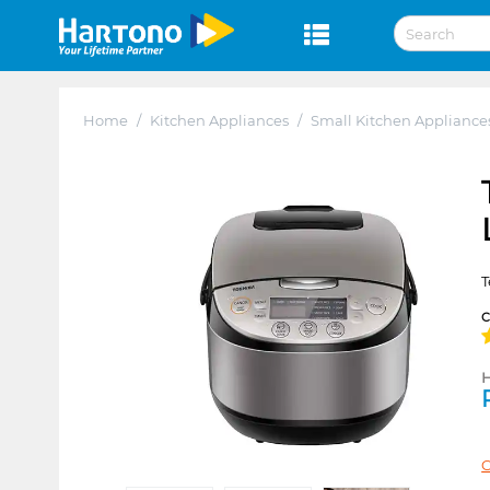
Home
/
Kitchen Appliances
/
Small Kitchen Appliance
T
H
C