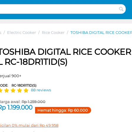
s
/
Electric Cooker
/
Rice Cooker
/
TOSHIBA DIGITAL RICE COOKER 1
TOSHIBA DIGITAL RICE COOKER 
L RC-18DR1TID(S)
erjual 900+
CODE:
RC-18DR1TID(S)
88 reviews
arga awal:
Rp
1.259.000
Rp
1.199.000
Hemat hingga:
Rp
60.000
icilan 0% mulai dari
Rp
49.958