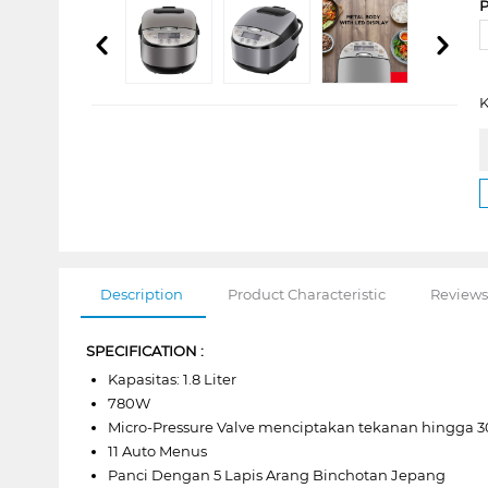
P
K
Description
Product Characteristic
Reviews
SPECIFICATION :
Kapasitas: 1.8 Liter
780W
Micro-Pressure Valve menciptakan tekanan hingga 300
11 Auto Menus
Panci Dengan 5 Lapis Arang Binchotan Jepang