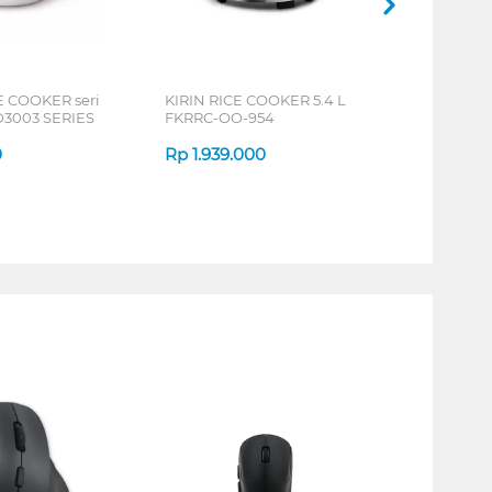
E COOKER seri
KIRIN RICE COOKER 5.4 L
HD3003 SERIES
FKRRC-OO-954
0
Rp
1.939.000