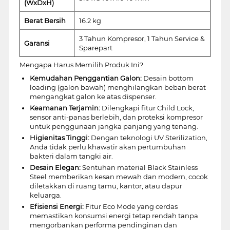
(WxDxH)
Berat Bersih
16.2 kg
3 Tahun Kompresor, 1 Tahun Service &
Garansi
Sparepart
Mengapa Harus Memilih Produk Ini?
Kemudahan Penggantian Galon:
Desain bottom
loading (galon bawah) menghilangkan beban berat
mengangkat galon ke atas dispenser.
Keamanan Terjamin:
Dilengkapi fitur Child Lock,
sensor anti-panas berlebih, dan proteksi kompresor
untuk penggunaan jangka panjang yang tenang.
Higienitas Tinggi:
Dengan teknologi UV Sterilization,
Anda tidak perlu khawatir akan pertumbuhan
bakteri dalam tangki air.
Desain Elegan:
Sentuhan material Black Stainless
Steel memberikan kesan mewah dan modern, cocok
diletakkan di ruang tamu, kantor, atau dapur
keluarga.
Efisiensi Energi:
Fitur Eco Mode yang cerdas
memastikan konsumsi energi tetap rendah tanpa
mengorbankan performa pendinginan dan