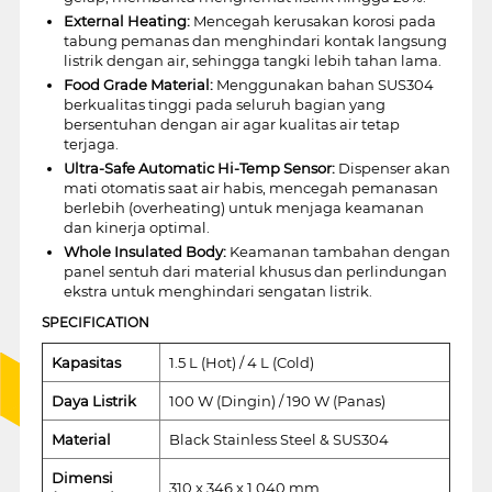
External Heating:
Mencegah kerusakan korosi pada
tabung pemanas dan menghindari kontak langsung
listrik dengan air, sehingga tangki lebih tahan lama.
Food Grade Material:
Menggunakan bahan SUS304
berkualitas tinggi pada seluruh bagian yang
bersentuhan dengan air agar kualitas air tetap
terjaga.
Ultra-Safe Automatic Hi-Temp Sensor:
Dispenser akan
mati otomatis saat air habis, mencegah pemanasan
berlebih (overheating) untuk menjaga keamanan
dan kinerja optimal.
Whole Insulated Body:
Keamanan tambahan dengan
panel sentuh dari material khusus dan perlindungan
ekstra untuk menghindari sengatan listrik.
SPECIFICATION
Kapasitas
1.5 L (Hot) / 4 L (Cold)
Daya Listrik
100 W (Dingin) / 190 W (Panas)
Material
Black Stainless Steel & SUS304
Dimensi
310 x 346 x 1.040 mm