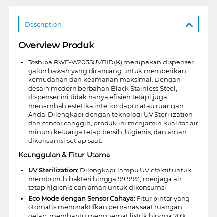
Description
Overview Produk
Toshiba RWF-W2035UVBID(K) merupakan dispenser
galon bawah yang dirancang untuk memberikan
kemudahan dan keamanan maksimal. Dengan
desain modern berbahan Black Stainless Steel,
dispenser ini tidak hanya efisien tetapi juga
menambah estetika interior dapur atau ruangan
Anda. Dilengkapi dengan teknologi UV Sterilization
dan sensor canggih, produk ini menjamin kualitas air
minum keluarga tetap bersih, higienis, dan aman
dikonsumsi setiap saat.
Keunggulan & Fitur Utama
UV Sterilization:
Dilengkapi lampu UV efektif untuk
membunuh bakteri hingga 99.99%, menjaga air
tetap higienis dan aman untuk dikonsumsi.
Eco Mode dengan Sensor Cahaya:
Fitur pintar yang
otomatis menonaktifkan pemanas saat ruangan
gelap, membantu menghemat listrik hingga 20%.