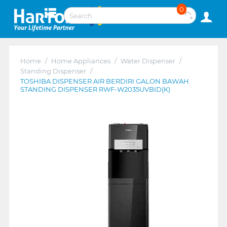
0
Home
/
Home Appliances
/
Water Dispenser
/
Standing Dispenser
/
TOSHIBA DISPENSER AIR BERDIRI GALON BAWAH
STANDING DISPENSER RWF-W2035UVBID(K)