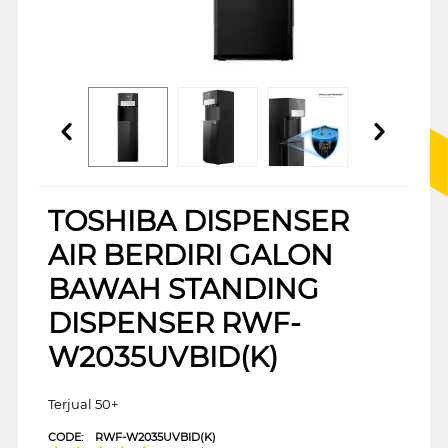
TOSHIBA DISPENSER
AIR BERDIRI GALON
BAWAH STANDING
DISPENSER RWF-
W2035UVBID(K)
Terjual 50+
CODE:
RWF-W2035UVBID(K)