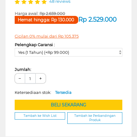
48 reviews
Harga awal:
Rp
2.659.000
Rp
2.529.000
Hemat hingga:
Rp
130.000
Cicilan 0% mulai dari
Rp
105.375
Pelengkap Garansi :
Yes (1 Tahun) (+Rp 99.000)
Jumlah:
−
+
Ketersediaan stok:
Tersedia
BELI SEKARANG
Tambah ke Wish List
Tambah ke Perbandingan
Produk