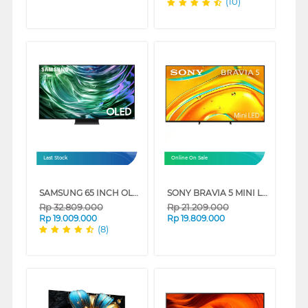
(10)
Last Stock
Online On Sale
SAMSUNG 65 INCH OLED S90D 4K SMART TV QA65S90DAKXXD
SONY BRAVIA 5 MINI LED 4K UHD GOOGLE SMART TV XR50 SERIES
Rp
32.809.000
Rp
21.209.000
Rp
19.009.000
Rp
19.809.000
(8)