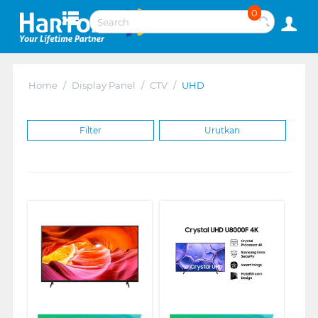
0
Home
/
Display Panel
/
CTV
/
UHD
Filter
Urutkan