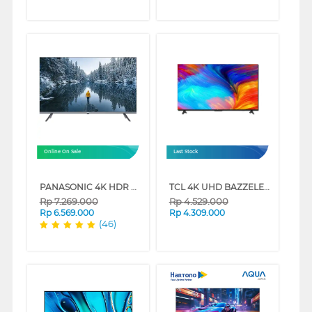
Online On Sale
Last Stock
PANASONIC 4K HDR GOOGLE SMART TV NX600G SERIES
TCL 4K UHD BAZZELESS SMART GOOGLE TV G60B-IU SERIES
Rp
7.269.000
Rp
4.529.000
Rp
6.569.000
Rp
4.309.000
(46)