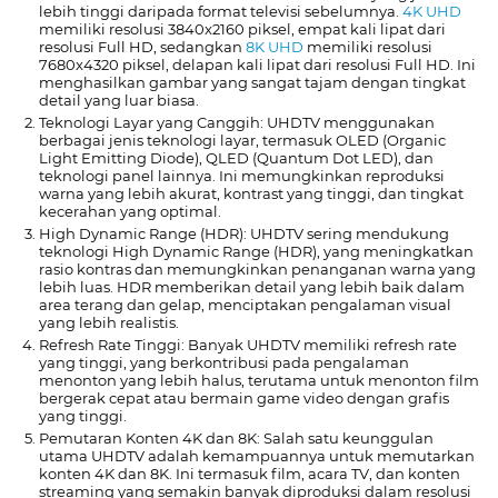
lebih tinggi daripada format televisi sebelumnya.
4K UHD
memiliki resolusi 3840x2160 piksel, empat kali lipat dari
resolusi Full HD, sedangkan
8K UHD
memiliki resolusi
7680x4320 piksel, delapan kali lipat dari resolusi Full HD. Ini
menghasilkan gambar yang sangat tajam dengan tingkat
detail yang luar biasa.
Teknologi Layar yang Canggih: UHDTV menggunakan
berbagai jenis teknologi layar, termasuk OLED (Organic
Light Emitting Diode), QLED (Quantum Dot LED), dan
teknologi panel lainnya. Ini memungkinkan reproduksi
warna yang lebih akurat, kontrast yang tinggi, dan tingkat
kecerahan yang optimal.
High Dynamic Range (HDR): UHDTV sering mendukung
teknologi High Dynamic Range (HDR), yang meningkatkan
rasio kontras dan memungkinkan penanganan warna yang
lebih luas. HDR memberikan detail yang lebih baik dalam
area terang dan gelap, menciptakan pengalaman visual
yang lebih realistis.
Refresh Rate Tinggi: Banyak UHDTV memiliki refresh rate
yang tinggi, yang berkontribusi pada pengalaman
menonton yang lebih halus, terutama untuk menonton film
bergerak cepat atau bermain game video dengan grafis
yang tinggi.
Pemutaran Konten 4K dan 8K: Salah satu keunggulan
utama UHDTV adalah kemampuannya untuk memutarkan
konten 4K dan 8K. Ini termasuk film, acara TV, dan konten
streaming yang semakin banyak diproduksi dalam resolusi