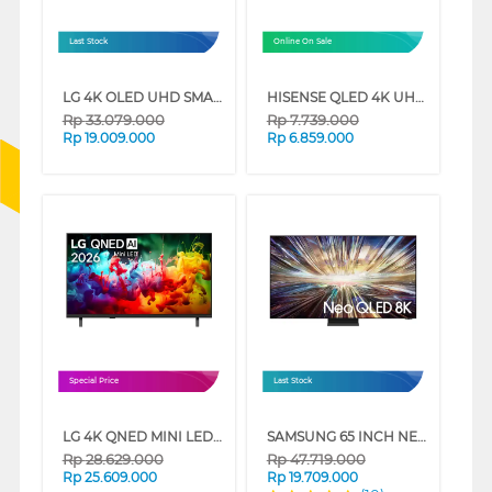
Last Stock
Online On Sale
LG 4K OLED UHD SMART TV EVO AI C5 SERIES
HISENSE QLED 4K UHD SMART TV Q6Q SERIES
Rp
33.079.000
Rp
7.739.000
Rp
19.009.000
Rp
6.859.000
Special Price
Last Stock
LG 4K QNED MINI LED SMART TV QNED70B SERIES
SAMSUNG 65 INCH NEO QLED 8K SMART TV QA65QN800DKXXD
Rp
28.629.000
Rp
47.719.000
Rp
25.609.000
Rp
19.709.000