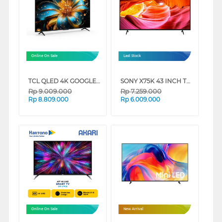
Online On Sale
Last Stock
TCL QLED 4K GOOGLE TV T6C SERIES
SONY X75K 43 INCH TV 4K UHD LED SMART GOOGLE TV KD-43X75K
Rp
9.009.000
Rp
7.259.000
Rp
8.809.000
Rp
6.009.000
Online On Sale
New Arrival