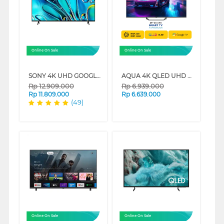
Online On Sale
Online On Sale
SONY 4K UHD GOOGLE SMART TV BRAVIA 3 SERIES
AQUA 4K QLED UHD GOOGLE TV AQT-S80EUX SERIES
Rp
12.909.000
Rp
6.939.000
Rp
11.809.000
Rp
6.639.000
(49)
Online On Sale
Online On Sale