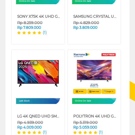
Online On Sale
Online On Sale
SONY X75K 4K UHD GOOGLE SMART TV SERIES
SAMSUNG CRYSTAL UHD U8000F 4K SMART TV SERIES
Rp
8.259.000
Rp
4.829.000
Rp
7.809.000
Rp
3.809.000
(1)
Last Stock
Online On Sale
LG 4K QNED UHD SMART TV QNED70ASA SERIES
POLYTRON 4K UHD GOOGLE SMART TV UG5059 SERIES
Rp
4.939.000
Rp
5.319.000
Rp
4.009.000
Rp
5.059.000
(1)
(1)