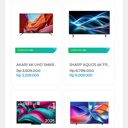
Online On Sale
Online On Sale
AKARI 4K UHD SMART TV AT-56W SERIES
SHARP AQUOS 4K FRAMELESS GOOGLE TV 4T-HJ6000I SERIES
Rp
3.509.000
Rp
6.799.000
Rp
3.209.000
Rp
6.009.000