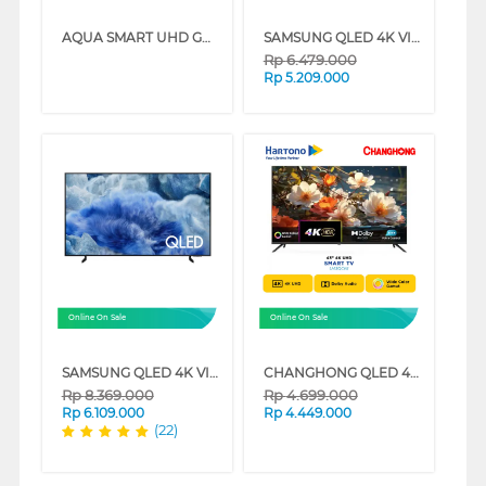
AQUA SMART UHD GOOGLE TV K85FUX SERIES
SAMSUNG QLED 4K VISION AI SMART TV Q7FAAKXXD SERIES
Rp
6.479.000
Rp
5.209.000
Online On Sale
Online On Sale
SAMSUNG QLED 4K VISION AI SMART TV Q8FAAKXXD SERIES
CHANGHONG QLED 4K UHD GOOGLE SMART TV QCN1 SERIES
Rp
8.369.000
Rp
4.699.000
Rp
6.109.000
Rp
4.449.000
(22)