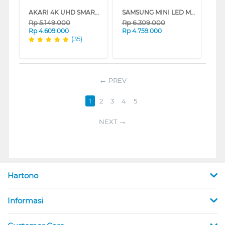
AKARI 4K UHD SMART TV SW-57 SERIES
SAMSUNG MINI LED M70H 4K SMART TV SERIES
Rp
5.149.000
Rp
6.309.000
Rp
4.609.000
Rp
4.759.000
(35)
PREV
1
2
3
4
5
NEXT
Hartono
Informasi