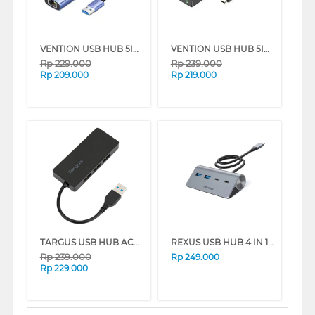
VENTION USB HUB 5IN1 USB A TO USB A & LAN TGFSB
VENTION USB HUB 5IN1 TYPE C TO USB A & AUDIO TGQBB
Rp
229.000
Rp
239.000
Rp
209.000
Rp
219.000
TARGUS USB HUB ACH154AP
REXUS USB HUB 4 IN 1 RXT-401
Rp
239.000
Rp
249.000
Rp
229.000