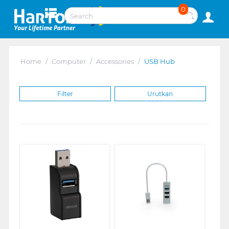
0
Home
/
Computer
/
Accessories
/
USB Hub
Filter
Urutkan