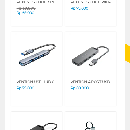
REXUS USB HUB 3 IN 1 RXH-318 SERIES
REXUS USB HUB RXH-320
Rp
59.000
Rp
79.000
Rp
69.000
VENTION USB HUB CKOHB
VENTION 4 PORT USB 2.0 HUB WITH POWER SUPPLY CHMBB
Rp
79.000
Rp
89.000