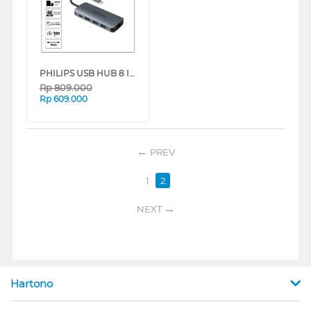
PHILIPS USB HUB 8 IN 1 USB-C TO HDTV MULTIFUNCTION PHILIPSSWV6138G
Rp
809.000
Rp
609.000
PREV
1
2
NEXT
Hartono