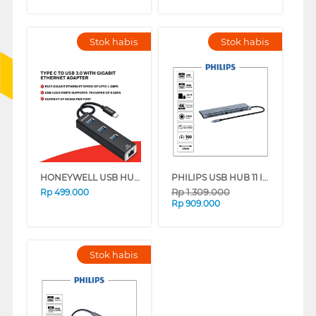
Stok habis
Stok habis
HONEYWELL USB HUB ADAPTER TYPE C TO USB 3.0 HONEYWELL06/ADP/BL
PHILIPS USB HUB 11 IN 1 USB-C TO HDTV MULTIFUNCTION PHILIPSSWV6157G
Rp
1.309.000
Rp
499.000
Rp
909.000
Stok habis