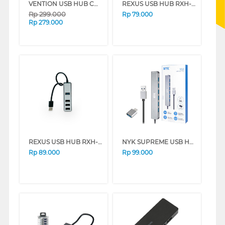
VENTION USB HUB CHNBB
REXUS USB HUB RXH-320
Rp
299.000
Rp
79.000
Rp
279.000
REXUS USB HUB RXH-329
NYK SUPREME USB HUB 7 PORT UH3-NV10 USB HUB V.3.0/2.0
Rp
89.000
Rp
99.000