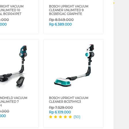
PRIGHT VACUUM
BOSCH UPRIGHT VACUUM
UNLIMITED 10
CLEANER UNLIMITED 9
L BCS1041PET
BCS931GAC GRAPHITE
9.000
Rp
8.549.000
.000
Rp
6.389.000
ANDHELD VACUUM
BOSCH UPRIGHT VACUUM
UNLIMITED 7
CLEANER BCS71HYG3
AH
Rp
7.529.000
9.000
Rp
6.109.000
.000
(50)