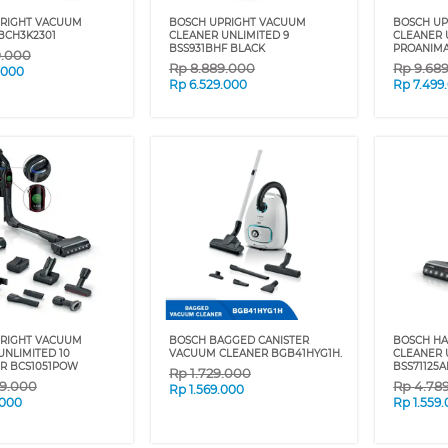
RIGHT VACUUM
BOSCH UPRIGHT VACUUM
BOSCH U
BCH3K2301
CLEANER UNLIMITED 9
CLEANER 
BSS931BHF BLACK
PROANIMA
9.000
Rp
8.889.000
Rp
9.68
.000
Rp
6.529.000
Rp
7.499
RIGHT VACUUM
BOSCH BAGGED CANISTER
BOSCH H
UNLIMITED 10
VACUUM CLEANER BGB41HYG1H.
CLEANER 
R BCS1051POW
BSS71125
Rp
1.729.000
79.000
Rp
4.78
Rp
1.569.000
.000
Rp
1.559