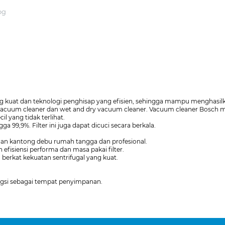
og
g kuat dan teknologi penghisap yang efisien, sehingga mampu menghasil
vacuum cleaner dan wet and dry vacuum cleaner. Vacuum cleaner Bosch me
l yang tidak terlihat.
 99,9%. Filter ini juga dapat dicuci secara berkala.
gan kantong debu rumah tangga dan profesional.
efisiensi performa dan masa pakai filter.
berkat kekuatan sentrifugal yang kuat.
ungsi sebagai tempat penyimpanan.