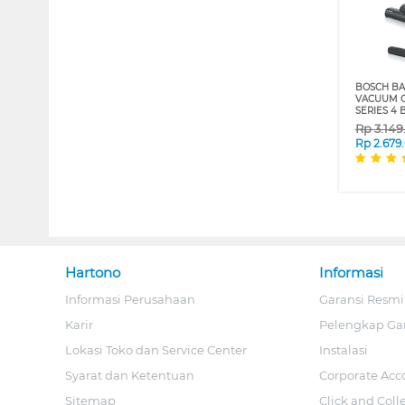
BOSCH BA
VACUUM 
SERIES 4
Rp
3.14
Rp
2.679
Hartono
Informasi
Informasi Perusahaan
Garansi Resmi
Karir
Pelengkap Ga
Lokasi Toko dan Service Center
Instalasi
Syarat dan Ketentuan
Corporate Acc
Sitemap
Click and Coll