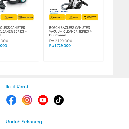
GLESS CANISTER
BOSCH BAGLESS CANISTER
LEANER SERIES 4
VACUUM CLEANER SERIES 4
1
BGS05AAA1
9.000
Rp
2.129.000
.000
Rp
1.729.000
Ikuti Kami
Unduh Sekarang