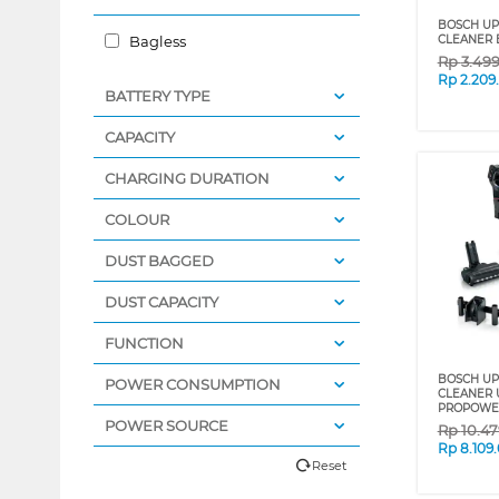
BOSCH UP
Bagless
CLEANER 
Rp
3.49
Rp
2.209
BATTERY TYPE
CAPACITY
CHARGING DURATION
COLOUR
DUST BAGGED
DUST CAPACITY
FUNCTION
BOSCH UP
POWER CONSUMPTION
CLEANER 
PROPOWE
POWER SOURCE
Rp
10.4
Rp
8.109
Reset