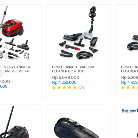
T & DRY CANISTER
BOSCH UPRIGHT VACUUM
BOSCH U
LEANER SERIES 4
CLEANER BCS711EXT
CLEANER 
ET
Rp
6.049.000
Rp
6.26
9.000
Rp
4.259.000
Rp
4.459
.000
(74)