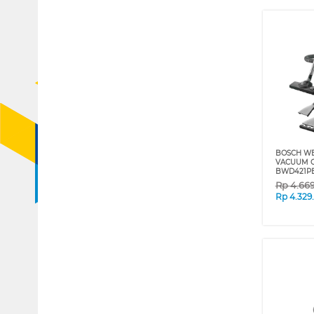
BOSCH WE
VACUUM C
BWD421P
Rp
4.66
Rp
4.329