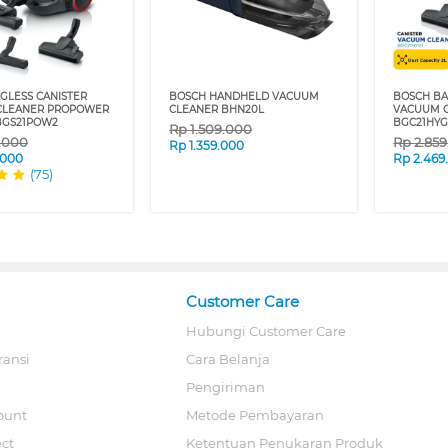
GLESS CANISTER
BOSCH HANDHELD VACUUM
BOSCH BA
CLEANER PROPOWER
CLEANER BHN20L
VACUUM C
 BGS21POW2
BGC21HYG
Rp
1.509.000
9.000
Rp
2.85
Rp
1.359.000
.000
Rp
2.469
(75)
Customer Care
Hubungi Customer Care
ransi
Cara Belanja
Pengiriman
ount
Metode Pembayaran
ect
Ketentuan Penukaran Produk