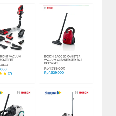
PRIGHT VACUUM
BOSCH BAGGED CANISTER
BCS711PET
VACUUM CLEANER SERIES 2
BGBS2RD1
9.000
Rp
1.739.000
.000
Rp
1.509.000
(7)