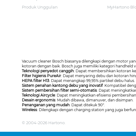
Produk Unggulan
MyHartono Bl
Vacuum cleaner Bosch biasanya dilengkapi dengan motor yan
kotoran dengan baik. Bosch juga memiliki kategori handheld 
Teknologi penyedot canggih
: Dapat membersihkan kotoran keci
Filter higienis PureAir
: Dapat menyaring debu dan kotoran hingga
HEPA filter H13
: Dapat menangkap 99,95% partikel debu halus.
Sistem penahan kantong debu yang inovatif
: Kompatibel den
Sistem pembersihan filter semi-otomatis
: Dapat meningkatkan 
Teknologi Aircycle
: Dapat meningkatkan efisiensi pembersihan 
Desain ergonomis
: Mudah dibawa, dimanuver, dan disimpan.
Penanganan yang mudah
: Dapat ditekuk 90°.
Wireless
: Dilengkapi dengan charging station yang juga berf
© 2004-2026 Hartono.