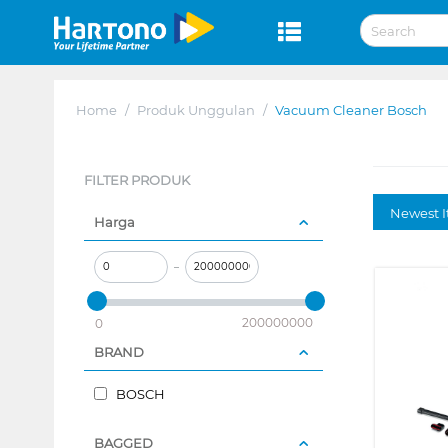
Home
/
Produk Unggulan
/
Vacuum Cleaner Bosch
FILTER PRODUK
Newest I
Harga
–
200000000
0
BRAND
BOSCH
BAGGED