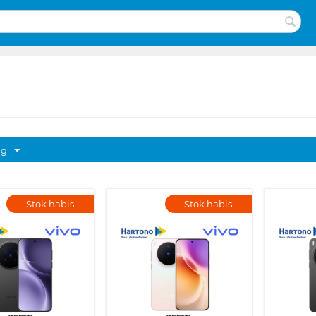
ng
Stok habis
Stok habis