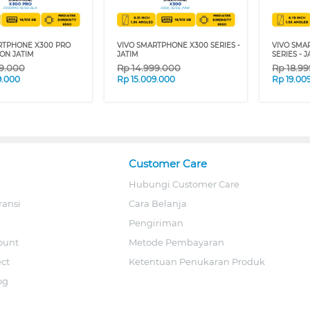
RTPHONE X300 PRO
VIVO SMARTPHONE X300 SERIES -
VIVO SMA
NON JATIM
JATIM
SERIES - 
99.000
Rp
14.999.000
Rp
18.9
9.000
Rp
15.009.000
Rp
19.00
Customer Care
Hubungi Customer Care
ransi
Cara Belanja
Pengiriman
ount
Metode Pembayaran
ect
Ketentuan Penukaran Produk
og