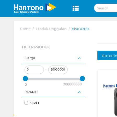
Home
/
Produk Unggulan
/
Vivo X300
FILTER PRODUK
No sorti
Harga
–
200000000
0
BRAND
VIVO