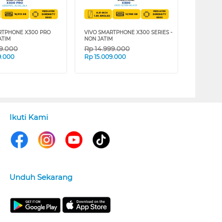
RTPHONE X300 PRO
VIVO SMARTPHONE X300 SERIES -
JATIM
NON JATIM
99.000
Rp
14.999.000
9.000
Rp
15.009.000
Ikuti Kami
Unduh Sekarang