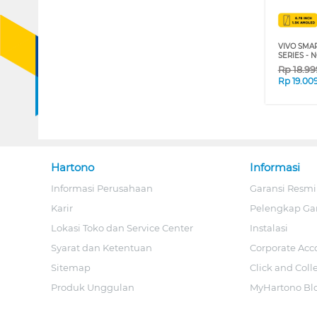
VIVO SMA
SERIES - 
Rp
18.9
Rp
19.00
Hartono
Informasi
Informasi Perusahaan
Garansi Resmi
Karir
Pelengkap Ga
Lokasi Toko dan Service Center
Instalasi
Syarat dan Ketentuan
Corporate Acc
Sitemap
Click and Coll
Produk Unggulan
MyHartono Bl