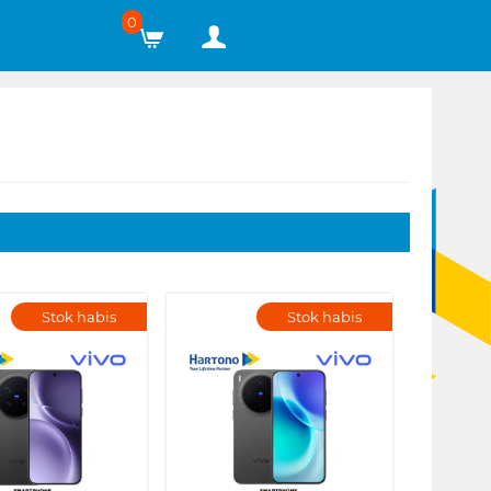
0
Stok habis
Stok habis