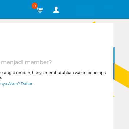
0
 menjadi member?
n sangat mudah, hanya membutuhkan waktu beberapa
a.
nya Akun? Daftar