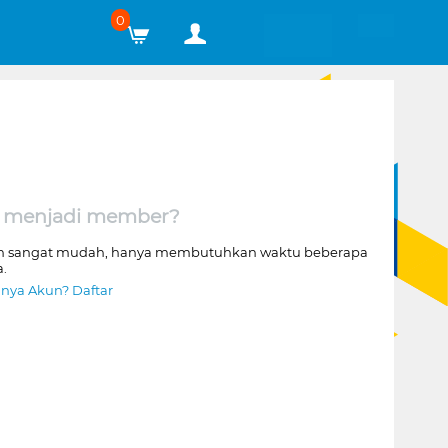
0
 menjadi member?
n sangat mudah, hanya membutuhkan waktu beberapa
a.
nya Akun? Daftar