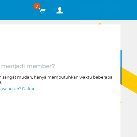
0
 menjadi member?
n sangat mudah, hanya membutuhkan waktu beberapa
a.
nya Akun? Daftar