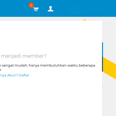
0
 menjadi member?
n sangat mudah, hanya membutuhkan waktu beberapa
a.
nya Akun? Daftar