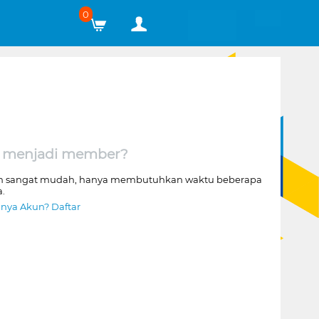
0
 menjadi member?
n sangat mudah, hanya membutuhkan waktu beberapa
a.
nya Akun? Daftar