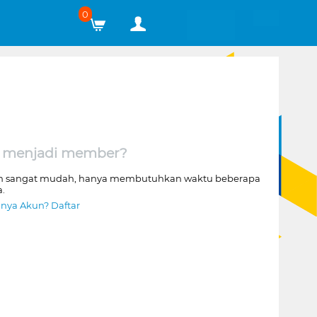
0
 menjadi member?
n sangat mudah, hanya membutuhkan waktu beberapa
a.
nya Akun? Daftar