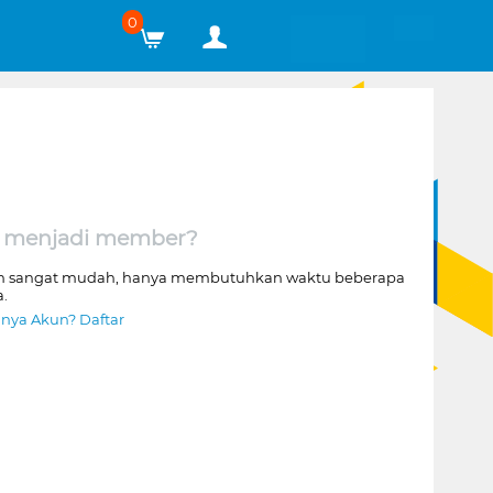
0
 menjadi member?
n sangat mudah, hanya membutuhkan waktu beberapa
a.
nya Akun? Daftar