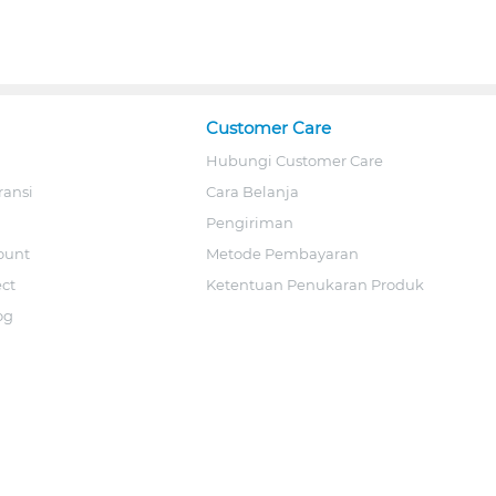
Customer Care
Hubungi Customer Care
ransi
Cara Belanja
Pengiriman
ount
Metode Pembayaran
ect
Ketentuan Penukaran Produk
og