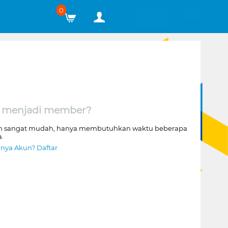
0
 menjadi member?
n sangat mudah, hanya membutuhkan waktu beberapa
a.
nya Akun? Daftar