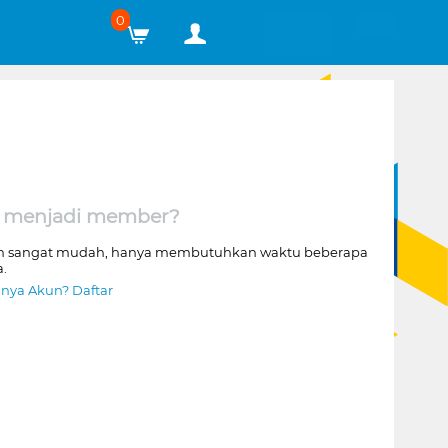
0
 menjadi member?
n sangat mudah, hanya membutuhkan waktu beberapa
a.
nya Akun? Daftar