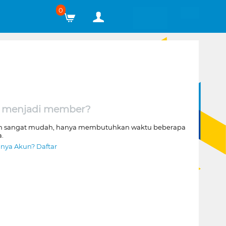
0
 menjadi member?
n sangat mudah, hanya membutuhkan waktu beberapa
a.
nya Akun? Daftar