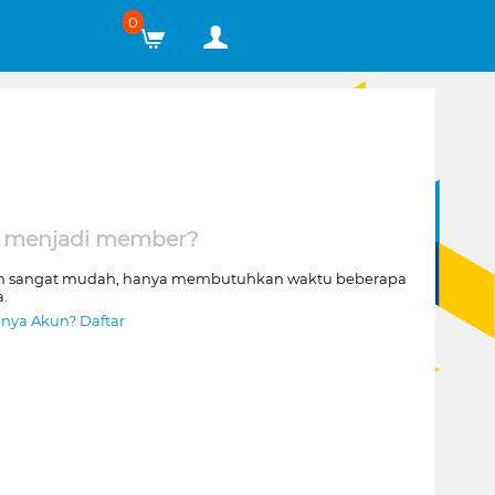
0
 menjadi member?
n sangat mudah, hanya membutuhkan waktu beberapa
a.
nya Akun? Daftar