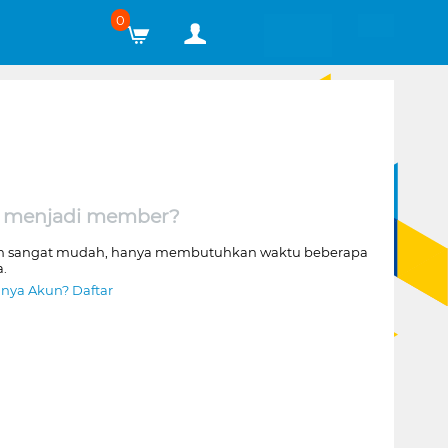
0
 menjadi member?
n sangat mudah, hanya membutuhkan waktu beberapa
a.
nya Akun? Daftar