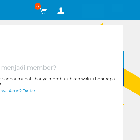
0
 menjadi member?
n sangat mudah, hanya membutuhkan waktu beberapa
a.
nya Akun? Daftar