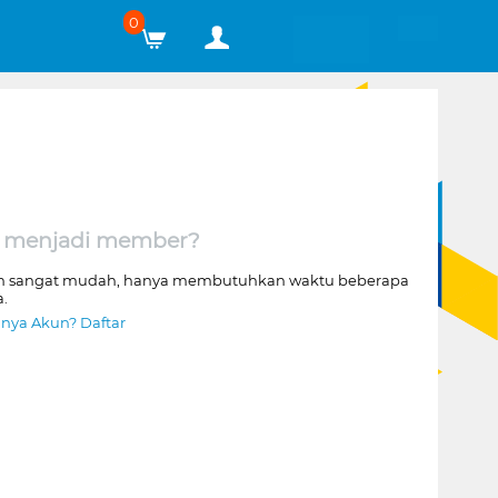
0
 menjadi member?
n sangat mudah, hanya membutuhkan waktu beberapa
a.
nya Akun? Daftar