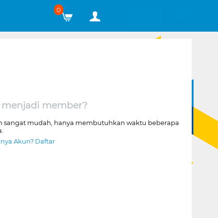
0
 menjadi member?
n sangat mudah, hanya membutuhkan waktu beberapa
a.
nya Akun? Daftar