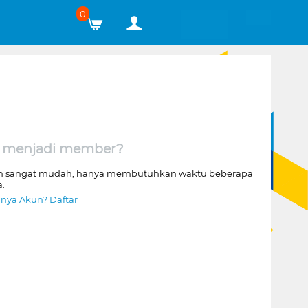
0
 menjadi member?
n sangat mudah, hanya membutuhkan waktu beberapa
a.
nya Akun? Daftar