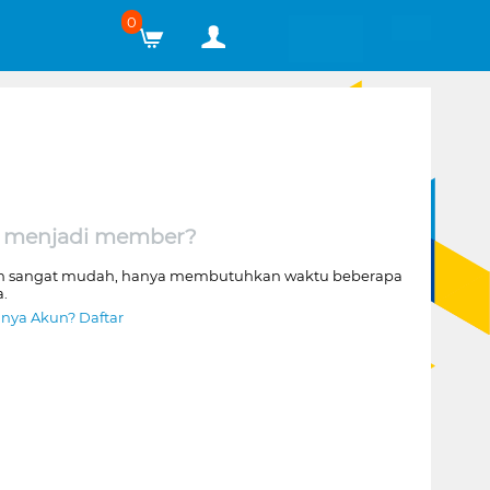
0
 menjadi member?
n sangat mudah, hanya membutuhkan waktu beberapa
a.
nya Akun? Daftar