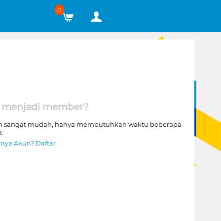
0
 menjadi member?
n sangat mudah, hanya membutuhkan waktu beberapa
a.
nya Akun? Daftar