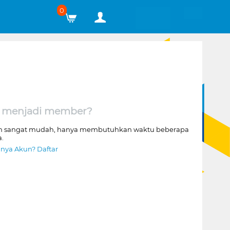
0
 menjadi member?
n sangat mudah, hanya membutuhkan waktu beberapa
a.
nya Akun? Daftar