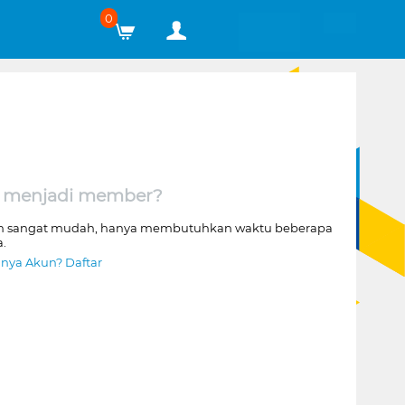
0
 menjadi member?
n sangat mudah, hanya membutuhkan waktu beberapa
a.
nya Akun? Daftar