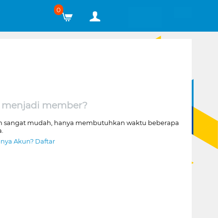
0
 menjadi member?
n sangat mudah, hanya membutuhkan waktu beberapa
a.
nya Akun? Daftar