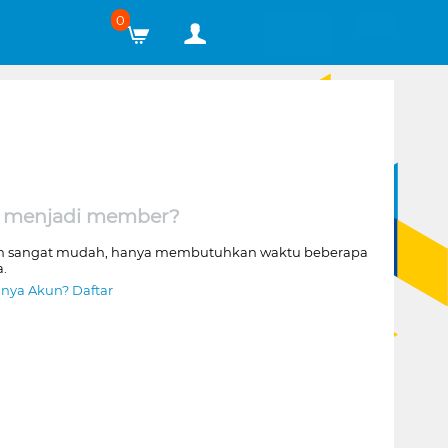
0
 menjadi member?
n sangat mudah, hanya membutuhkan waktu beberapa
a.
nya Akun? Daftar