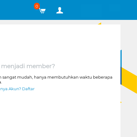
0
 menjadi member?
n sangat mudah, hanya membutuhkan waktu beberapa
a.
nya Akun? Daftar