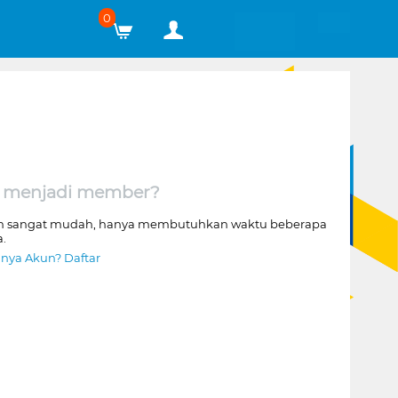
0
 menjadi member?
n sangat mudah, hanya membutuhkan waktu beberapa
a.
nya Akun? Daftar