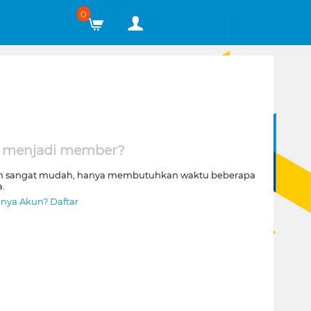
0
 menjadi member?
n sangat mudah, hanya membutuhkan waktu beberapa
a.
nya Akun? Daftar