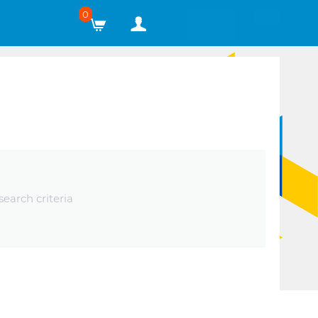
0
earch criteria