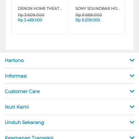
DENON HOME THEATER IN THE BOX DENON-SYS2020-BKE2
SONY SOUNDBAR HOME THEATRE 5.1CH HT-S60
Rp
3.609.000
Rp
9.669.000
Rp
3.469.000
Rp
9.209.000
Hartono
Informasi
Customer Care
Ikuti Kami
Unduh Sekarang
Keamanan Transaksi