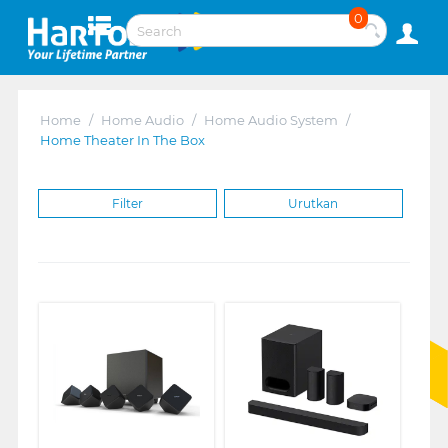
0
Home
/
Home Audio
/
Home Audio System
/
Home Theater In The Box
Filter
Urutkan