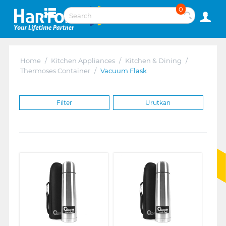
0
Home
/
Kitchen Appliances
/
Kitchen & Dining
/
Thermoses Container
/
Vacuum Flask
Filter
Urutkan