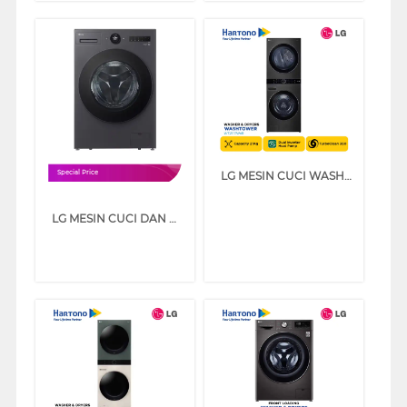
LG MESIN CUCI WASHER AND DRYERS 21 KG WASHTOWER WT2117NHB
Special Price
LG MESIN CUCI DAN DRYER PENGERING WASHER AND DRYERS 20 KG F2520RNTGA1