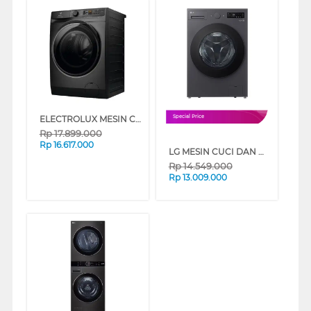
ELECTROLUX MESIN CUCI DAN DRYER PENGERING WASHER AND DRYERS 13 KG EWW1343P5SC
Special Price
Rp
17.899.000
Rp
16.617.000
LG MESIN CUCI DAN DRYER PENGERING WASHER AND DRYERS 15 KG F2515RNEG1
Rp
14.549.000
Rp
13.009.000