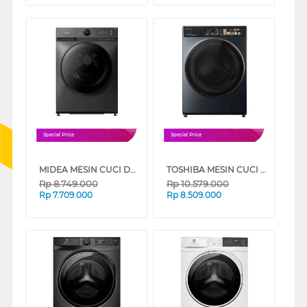
Special Price
Special Price
MIDEA MESIN CUCI DAN DRYER PENGERING WASHER AND DRYERS 12 KG MF200D120WB
TOSHIBA MESIN CUCI DAN DRYER PENGERING WASHER AND DRYERS 10.5 KG TWD-T25BZU115MWN_M
Rp
8.749.000
Rp
10.579.000
Rp
7.709.000
Rp
8.509.000