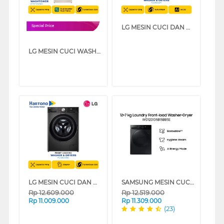
LG MESIN CUCI DAN DRYER PENGERING WASHER AND DRYERS 12 KG FV1412D4M
Special Price
LG MESIN CUCI WASHER AND DRYERS 14 KG OBJET WASHTOWER WT1410NHEG
LG MESIN CUCI DAN DRYER PENGERING WASHER AND DRYERS 14 KG FV1414H2BA
SAMSUNG MESIN CUCI DAN DRYER PENGERING WASHER AND DRYERS 12+7 KG WD12DG5B15BBSE
Rp
12.609.000
Rp
12.519.000
Rp
11.009.000
Rp
11.309.000
(23)