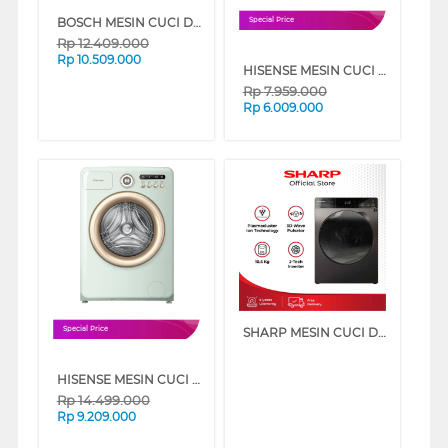
BOSCH MESIN CUCI DAN DRYER PENGERING WASHER AND DRYERS 10.5 KG WNA264U9ID
Special Price
Rp
12.409.000
Rp
10.509.000
HISENSE MESIN CUCI FRONT LOADING WASHER AND DRYER 10.5 KG WD105M3
Rp
7.959.000
Rp
6.009.000
SHARP MESIN CUCI DAN DRYER PENGERING WASHER AND DRYERS 10.5 KG ESFL1410DPX
Special Price
HISENSE MESIN CUCI DAN PENGERING WASHER AND DRYER 10.5 KG ROMAN HOLIDAY WD105R5
Rp
14.499.000
Rp
9.209.000