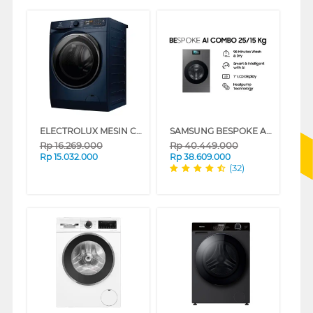
ELECTROLUX MESIN CUCI DAN DRYER PENGERING WASHER AND DRYERS 11 KG EWW1143R7MC
SAMSUNG BESPOKE AI COMBO MESIN CUCI DAN DRYER PENGERING WASHER AND DRYERS 25 KG WD25DB8995BZSE
Rp
16.269.000
Rp
40.449.000
Rp
15.032.000
Rp
38.609.000
(32)