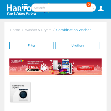
0
Home
/
Washer & Dryers
/
Combination Washer
Filter
Urutkan