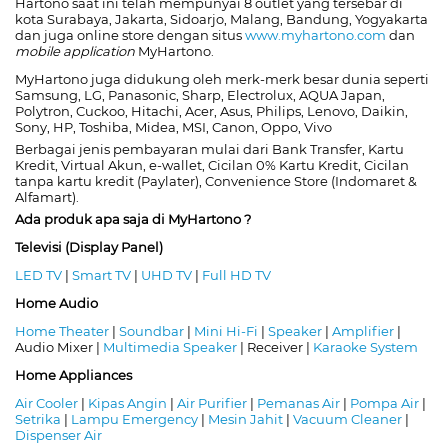
Hartono saat ini telah mempunyai 8 outlet yang tersebar di
kota Surabaya, Jakarta, Sidoarjo, Malang, Bandung, Yogyakarta
dan juga online store dengan situs
www.myhartono.com
dan
mobile application
MyHartono.
MyHartono juga didukung oleh merk-merk besar dunia seperti
Samsung, LG, Panasonic, Sharp, Electrolux, AQUA Japan,
Polytron, Cuckoo, Hitachi, Acer, Asus, Philips, Lenovo, Daikin,
Sony, HP, Toshiba, Midea, MSI, Canon, Oppo, Vivo
Berbagai jenis pembayaran mulai dari Bank Transfer, Kartu
Kredit, Virtual Akun, e-wallet, Cicilan 0% Kartu Kredit, Cicilan
tanpa kartu kredit (Paylater), Convenience Store (Indomaret &
Alfamart).
Ada produk apa saja di MyHartono ?
Televisi (Display Panel)
LED TV
|
Smart TV
|
UHD TV
|
Full HD TV
Home Audio
Home Theater
|
Soundbar
|
Mini Hi-Fi
|
Speaker
|
Amplifier
|
Audio Mixer |
Multimedia Speaker
| Receiver |
Karaoke System
Home Appliances
Air Cooler
|
Kipas Angin
|
Air Purifier
|
Pemanas Air
|
Pompa Air
|
Setrika
|
Lampu Emergency
|
Mesin Jahit
|
Vacuum Cleaner
|
Dispenser Air