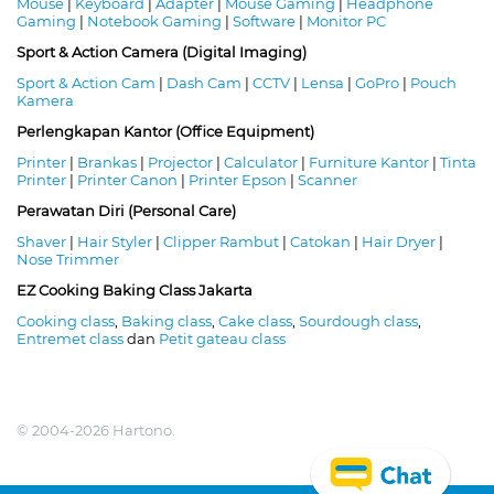
Mouse
|
Keyboard
|
Adapter
|
Mouse Gaming
|
Headphone
Gaming
|
Notebook Gaming
|
Software
|
Monitor PC
Sport & Action Camera (Digital Imaging)
Sport & Action Cam
|
Dash Cam
|
CCTV
|
Lensa
|
GoPro
|
Pouch
Kamera
Perlengkapan Kantor (Office Equipment)
Printer
|
Brankas
|
Projector
|
Calculator
|
Furniture Kantor
|
Tinta
Printer
|
Printer Canon
|
Printer Epson
|
Scanner
Perawatan Diri (Personal Care)
Shaver
|
Hair Styler
|
Clipper Rambut
|
Catokan
|
Hair Dryer
|
Nose Trimmer
EZ Cooking Baking Class Jakarta
Cooking class
,
Baking class
,
Cake class
,
Sourdough class
,
Entremet class
dan
Petit gateau class
© 2004-2026 Hartono.