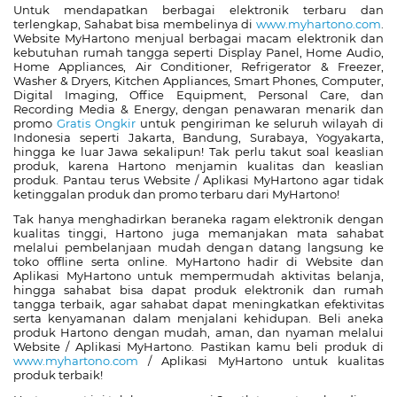
Untuk mendapatkan berbagai elektronik terbaru dan
terlengkap, Sahabat bisa membelinya di
www.myhartono.com
.
Website MyHartono menjual berbagai macam elektronik dan
kebutuhan rumah tangga seperti Display Panel, Home Audio,
Home Appliances, Air Conditioner, Refrigerator & Freezer,
Washer & Dryers, Kitchen Appliances, Smart Phones, Computer,
Digital Imaging, Office Equipment, Personal Care, dan
Recording Media & Energy, dengan penawaran menarik dan
promo
Gratis Ongkir
untuk pengiriman ke seluruh wilayah di
Indonesia seperti Jakarta, Bandung, Surabaya, Yogyakarta,
hingga ke luar Jawa sekalipun! Tak perlu takut soal keaslian
produk, karena Hartono menjamin kualitas dan keaslian
produk. Pantau terus Website / Aplikasi MyHartono agar tidak
ketinggalan produk dan promo terbaru dari MyHartono!
Tak hanya menghadirkan beraneka ragam elektronik dengan
kualitas tinggi, Hartono juga memanjakan mata sahabat
melalui pembelanjaan mudah dengan datang langsung ke
toko offline serta online. MyHartono hadir di Website dan
Aplikasi MyHartono untuk mempermudah aktivitas belanja,
hingga sahabat bisa dapat produk elektronik dan rumah
tangga terbaik, agar sahabat dapat meningkatkan efektivitas
serta kenyamanan dalam menjalani kehidupan. Beli aneka
produk Hartono dengan mudah, aman, dan nyaman melalui
Website / Aplikasi MyHartono. Pastikan kamu beli produk di
www.myhartono.com
/ Aplikasi MyHartono untuk kualitas
produk terbaik!