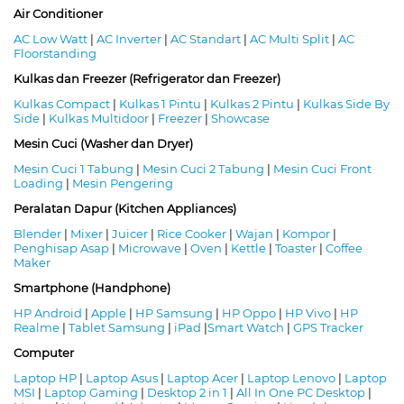
Air Conditioner
AC Low Watt
|
AC Inverter
|
AC Standart
|
AC Multi Split
|
AC
Floorstanding
Kulkas dan Freezer (Refrigerator dan Freezer)
Kulkas Compact
|
Kulkas 1 Pintu
|
Kulkas 2 Pintu
|
Kulkas Side By
Side
|
Kulkas Multidoor
|
Freezer
|
Showcase
Mesin Cuci (Washer dan Dryer)
Mesin Cuci 1 Tabung
|
Mesin Cuci 2 Tabung
|
Mesin Cuci Front
Loading
|
Mesin Pengering
Peralatan Dapur (Kitchen Appliances)
Blender
|
Mixer
|
Juicer
|
Rice Cooker
|
Wajan
|
Kompor
|
Penghisap Asap
|
Microwave
|
Oven
|
Kettle
|
Toaster
|
Coffee
Maker
Smartphone (Handphone)
HP Android
|
Apple
|
HP Samsung
|
HP Oppo
|
HP Vivo
|
HP
Realme
|
Tablet Samsung
|
iPad
|
Smart Watch
|
GPS Tracker
Computer
Laptop HP
|
Laptop Asus
|
Laptop Acer
|
Laptop Lenovo
|
Laptop
MSI
|
Laptop Gaming
|
Desktop 2 in 1
|
All In One PC Desktop
|