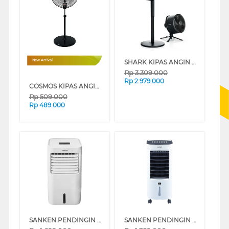
SHARK KIPAS ANGIN BERDIRI STAND FAN FLEXBREEZE FA221ID
New Arrival
Rp
3.309.000
Rp
2.979.000
COSMOS KIPAS ANGIN INDUSTRI INDUSTRIAL FAN TBF-1802
Rp
509.000
Rp
489.000
SANKEN PENDINGIN UDARA AIR COOLER 8 L SAC-59
SANKEN PENDINGIN UDARA AIR COOLER 6 L SAC-38