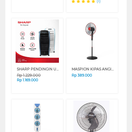
(1)
SHARP PENDINGIN UDARA AIR COOLER 6 L PJ-A36TY SERIES
MASPION KIPAS ANGIN BERDIRI STAND FAN EX174S
Rp
1.229.000
Rp
389.000
Rp
1.169.000