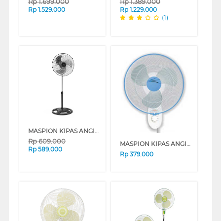
Rp
1.699.000
Rp
1.389.000
Rp
1.529.000
Rp
1.229.000
(1)
MASPION KIPAS ANGIN INDUSTRI INDUSTRIAL FAN PW453
Rp
609.000
MASPION KIPAS ANGIN DINDING WALL FAN MWF37K
Rp
589.000
Rp
379.000