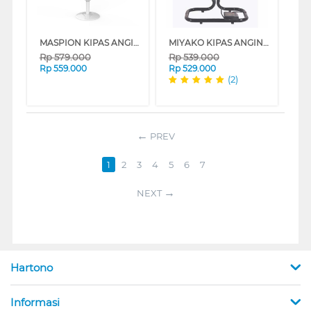
MASPION KIPAS ANGIN TOWER FAN TF01S
MIYAKO KIPAS ANGIN INDUSTRI INDUSTRIAL FAN KST18RC
Rp
579.000
Rp
539.000
Rp
559.000
Rp
529.000
(2)
PREV
1
2
3
4
5
6
7
NEXT
Hartono
Informasi