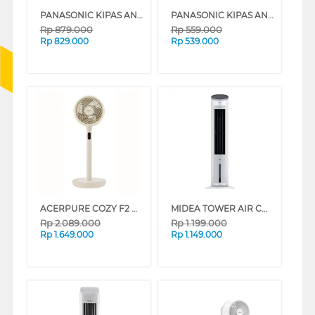
PANASONIC KIPAS ANGIN BERDIRI STAND FAN ULTRA BREEZE FEL402
PANASONIC KIPAS ANGIN MEJA DESK FAN 12" FEK306P2
Rp
879.000
Rp
559.000
Rp
829.000
Rp
539.000
ACERPURE COZY F2 PEDESTAL AIR CIRCULATOR AF773-20Y BEIGE
MIDEA TOWER AIR COOLER 4 L MAC400R0APW
Rp
2.089.000
Rp
1.199.000
Rp
1.649.000
Rp
1.149.000