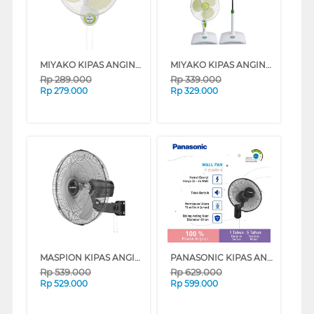
MIYAKO KIPAS ANGIN DINDING WALL FAN KAW-1662PL
MIYAKO KIPAS ANGIN BERDIRI STAND FAN KAS1627_B
Rp
289.000
Rp
339.000
Rp
279.000
Rp
329.000
MASPION KIPAS ANGIN INDUSTRI INDUSTRIAL FAN PW456W
PANASONIC KIPAS ANGIN DINDING WALL FAN BLACK F-EU409-K
Rp
539.000
Rp
629.000
Rp
529.000
Rp
599.000