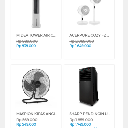
MIDEA TOWER AIR COOLER 5 L MAC500M0BPW
ACERPURE COZY F2 PEDESTAL AIR CIRCULATOR AF773-20W WHITE
Rp
989.000
Rp
2.089.000
Rp
939.000
Rp
1.649.000
MASPION KIPAS ANGIN INDUSTRI INDUSTRIAL FAN PW450D
SHARP PENDINGIN UDARA AIR COOLER 7 L PJ-A77TY-B
Rp
569.000
Rp
1.859.000
Rp
549.000
Rp
1.749.000