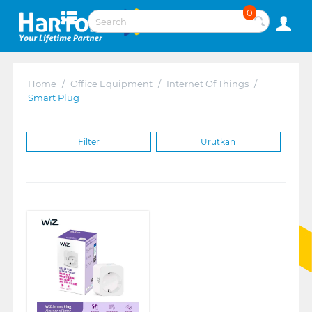
0
Home
/
Office Equipment
/
Internet Of Things
/
Smart Plug
Filter
Urutkan