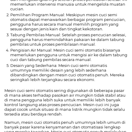
memerlukan intervensi manusia untuk mengelola muatan
cucian.
Pemilihan Program Manual: Meskipun mesin cuci semi
otomatis dapat menawarkan berbagai program pencucian,
pengguna harus secara manual memilih program yang
sesuai dengan jenis kain dan tingkat kekotoran.
Tabung Pembilas Manual: Setelah proses pencucian selesai,
pengguna harus memindahkan pakaian ke dalam tabung
pembilas untuk proses pembilasan manual.
Pengisian Air Manual: Mesin cuci semi otomatis biasanya
memerlukan pengguna untuk mengisi air ke dalam tabung
cuci dan tabung pembilas secara manual.
Desain yang Sederhana: Mesin cuci semi otomatis
umumnya memiliki desain yang lebih sederhana
dibandingkan dengan mesin cuci otomatis penuh. Mereka
seringkali lebih terjangkau secara ekonomi.
Mesin cuci semi otomatis sering digunakan di beberapa pasar
di mana akses terhadap pasokan air mungkin tidak stabil atau
di mana pengguna lebih suka untuk memiliki lebih banyak
kontrol langsung atas proses pencucian. Mesin cuci ini juga
dapat cocok untuk situasi di mana listrik mungkin tidak selalu
tersedia atau berdaya rendah.
Namun, mesin cuci otomatis penuh umumnya lebih umum di
banyak pasar karena kenyamanan dan otomatisasi lengkap
yang mereka tawarkan. Mesin cuci otomatis penuh melakukan