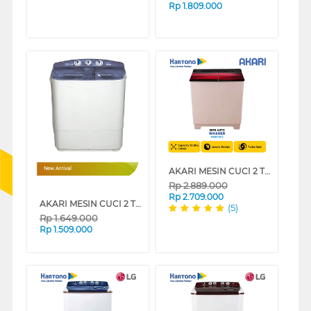
Rp
1.809.000
AKARI MESIN CUCI 2 TABUNG SEMI AUTO WASHER 13.5 KG AWM12FS
New Arrival
Rp
2.889.000
Rp
2.709.000
AKARI MESIN CUCI 2 TABUNG SEMI AUTO WASHER 7.5 KG AWM25U8
(5)
Rp
1.649.000
Rp
1.509.000