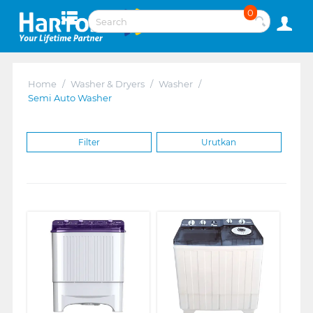
0
Home
/
Washer & Dryers
/
Washer
/
Semi Auto Washer
Filter
Urutkan