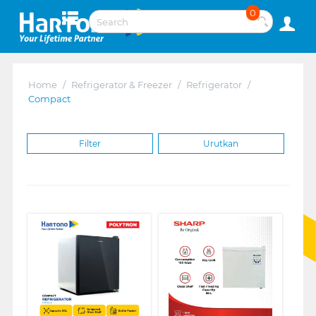
0
Home
/
Refrigerator & Freezer
/
Refrigerator
/
Compact
Filter
Urutkan