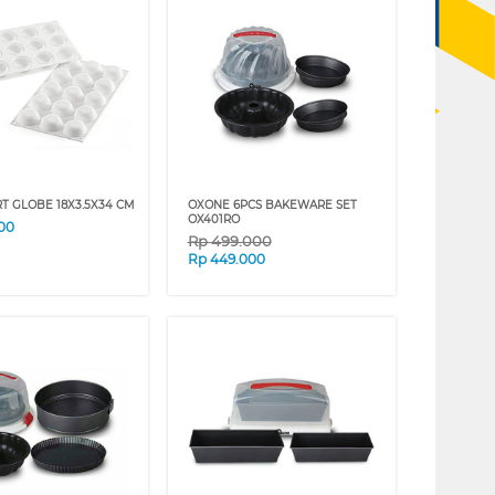
RT GLOBE 18X3.5X34 CM
OXONE 6PCS BAKEWARE SET
OX401RO
00
Rp
499.000
Rp
449.000