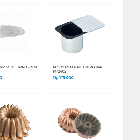
PIZZA NET PAN 152MM
FLOWERY ROUND BREAD PAN
MY24021
0
Rp
179.000