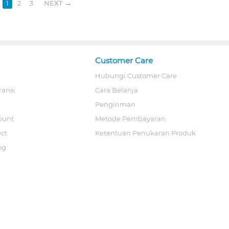
1
2
3
NEXT
Customer Care
Hubungi Customer Care
ransi
Cara Belanja
Pengiriman
ount
Metode Pembayaran
ect
Ketentuan Penukaran Produk
og