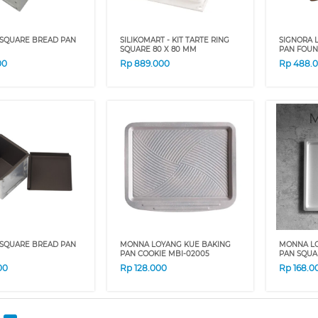
SQUARE BREAD PAN
SILIKOMART - KIT TARTE RING
SIGNORA 
SQUARE 80 X 80 MM
PAN FOUN
00
Rp
889.000
Rp
488.
SQUARE BREAD PAN
MONNA LOYANG KUE BAKING
MONNA LO
PAN COOKIE MBI-02005
PAN SQUA
00
Rp
128.000
Rp
168.0