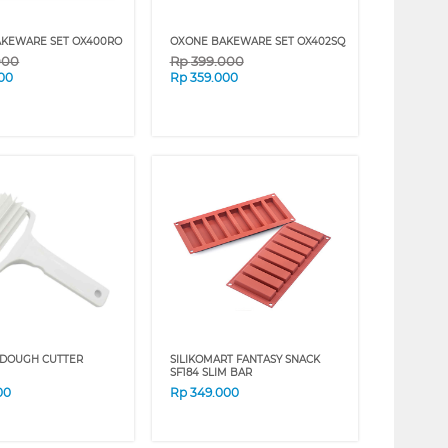
KEWARE SET OX400RO
OXONE BAKEWARE SET OX402SQ
000
Rp
399.000
00
Rp
359.000
 DOUGH CUTTER
SILIKOMART FANTASY SNACK
SF184 SLIM BAR
00
Rp
349.000