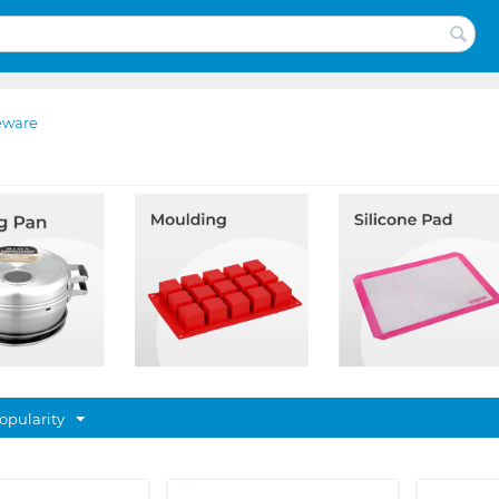
eware
opularity