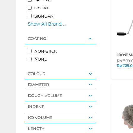
OXONE
SIGNORA
Show All Brand ...
COATING
NON-STICK
OXONE MU
NONE
Rp
799.
Rp
709.0
COLOUR
DIAMETER
DOUGH VOLUME
INDENT
KD VOLUME
LENGTH