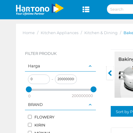
Home
/
Kitchen Appliances
/
Kitchen & Dining
/
Bak
FILTER PRODUK
Harga
–
200000000
0
BRAND
Sort by P
FLOWERY
KIRIN
MONNA