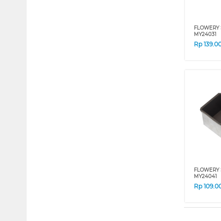
FLOWERY 
MY24031
Rp
139.0
FLOWERY 
MY24041
Rp
109.0