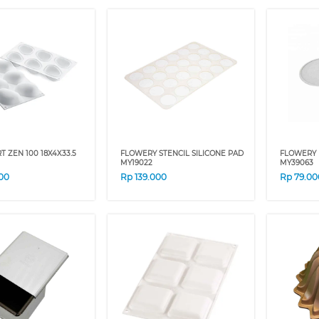
T ZEN 100 18X4X33.5
FLOWERY STENCIL SILICONE PAD
FLOWERY 
MY19022
MY39063
00
Rp
139.000
Rp
79.00