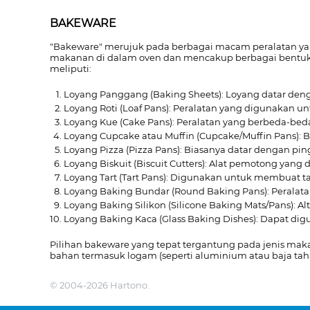
BAKEWARE
"Bakeware" merujuk pada berbagai macam peralatan y
makanan di dalam oven dan mencakup berbagai bentuk 
meliputi:
Loyang Panggang (Baking Sheets): Loyang datar den
Loyang Roti (Loaf Pans): Peralatan yang digunakan u
Loyang Kue (Cake Pans): Peralatan yang berbeda-bed
Loyang Cupcake atau Muffin (Cupcake/Muffin Pans): 
Loyang Pizza (Pizza Pans): Biasanya datar dengan p
Loyang Biskuit (Biscuit Cutters): Alat pemotong yan
Loyang Tart (Tart Pans): Digunakan untuk membuat tar
Loyang Baking Bundar (Round Baking Pans): Peralat
Loyang Baking Silikon (Silicone Baking Mats/Pans): Al
Loyang Baking Kaca (Glass Baking Dishes): Dapat d
Pilihan bakeware yang tepat tergantung pada jenis ma
bahan termasuk logam (seperti aluminium atau baja tahan
© 2004-2026 Hartono.