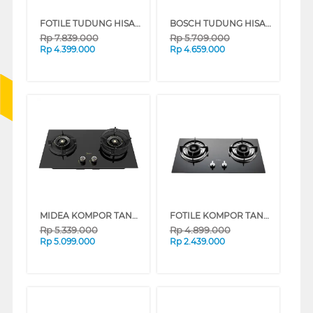
FOTILE TUDUNG HISAP ASAP CHIMNEY WALL HOOD ZMG6009
BOSCH TUDUNG HISAP ASAP CHIMNEY WALL HOOD DWBA98J60I_
Rp
7.839.000
Rp
5.709.000
Rp
4.399.000
Rp
4.659.000
MIDEA KOMPOR TANAM GENIUS BUILT IN HOB MGH-Q7611G-ID
FOTILE KOMPOR TANAM BUILT IN HOB GAS GHG73205
Rp
5.339.000
Rp
4.899.000
Rp
5.099.000
Rp
2.439.000