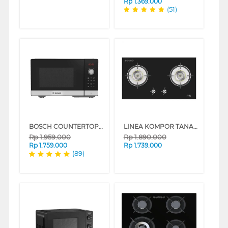
Rp
1.369.000
(51)
BOSCH COUNTERTOP MICROWAVE WITH GRILL FEL053MS1_P
LINEA KOMPOR TANAM BUILT IN HOB GAS LWE732G
Rp
1.959.000
Rp
1.890.000
Rp
1.759.000
Rp
1.739.000
(89)