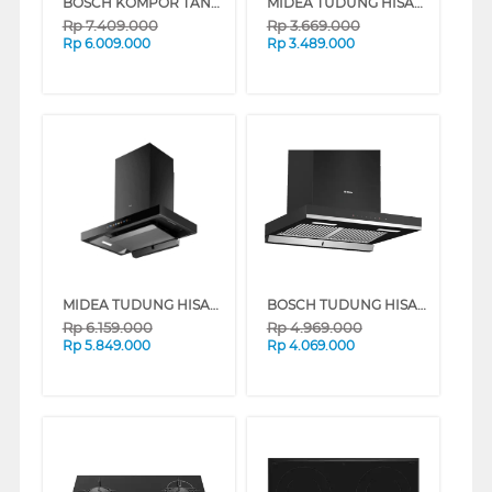
BOSCH KOMPOR TANAM INDUKSI BUILT IN HOB INDUCTION PUC61KAA5E_
MIDEA TUDUNG HISAP ASAP CHIMNEY WALL HOOD MH90M88ET23BJ-ID
Rp
7.409.000
Rp
3.669.000
Rp
6.009.000
Rp
3.489.000
MIDEA TUDUNG HISAP ASAP CHIMNEY WALL HOOD MH90M88ET22BA-ID
BOSCH TUDUNG HISAP ASAP CHIMNEY WALL HOOD DWBA68J60I_
Rp
6.159.000
Rp
4.969.000
Rp
5.849.000
Rp
4.069.000