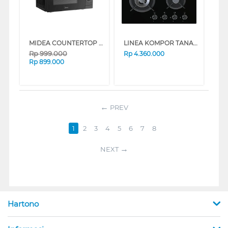
MIDEA COUNTERTOP MICROWAVE MMO20PZA-MMPFBK
LINEA KOMPOR TANAM BUILT IN HOB GAS GLN604G
Rp
999.000
Rp
4.360.000
Rp
899.000
PREV
1
2
3
4
5
6
7
8
NEXT
Hartono