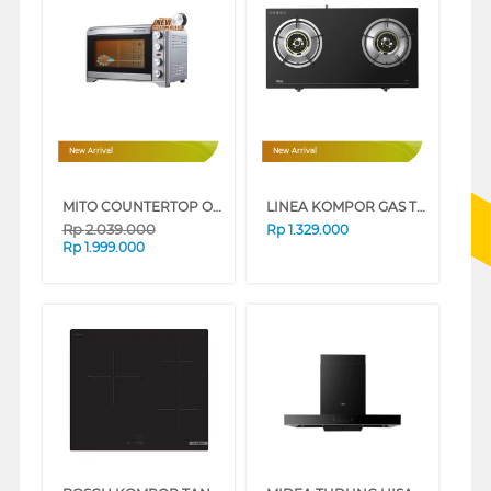
New Arrival
New Arrival
MITO COUNTERTOP OVEN AND AIR FRYER MO50 MO50-SILVER
LINEA KOMPOR GAS TLP101_
Rp
2.039.000
Rp
1.329.000
Rp
1.999.000