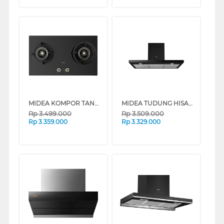
MIDEA KOMPOR TANAM BLAZE BUILT IN HOB MGH-Q7612G-ID
MIDEA TUDUNG HISAP ASAP CHIMNEY WALL HOOD MH90M21ET22BD-ID
Rp
3.499.000
Rp
3.509.000
Rp
3.359.000
Rp
3.329.000