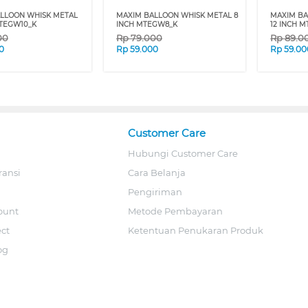
LLOON WHISK METAL
MAXIM BALLOON WHISK METAL 8
MAXIM BA
MTEGW10_K
INCH MTEGW8_K
12 INCH 
00
Rp
79.000
Rp
89.0
0
Rp
59.000
Rp
59.00
Customer Care
Hubungi Customer Care
ransi
Cara Belanja
Pengiriman
ount
Metode Pembayaran
ect
Ketentuan Penukaran Produk
og