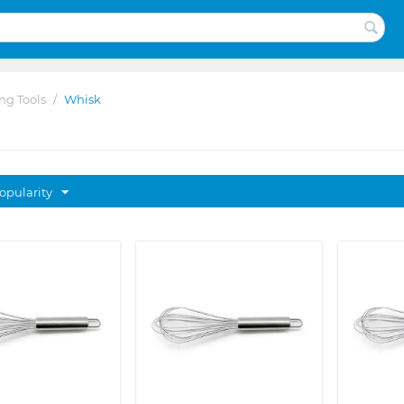
ng Tools
/
Whisk
opularity