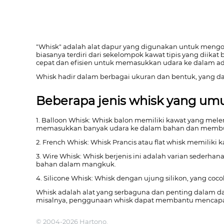
"Whisk" adalah alat dapur yang digunakan untuk men
biasanya terdiri dari sekelompok kawat tipis yang dii
cepat dan efisien untuk memasukkan udara ke dalam ad
Whisk hadir dalam berbagai ukuran dan bentuk, yang d
Beberapa jenis whisk yang um
1. Balloon Whisk: Whisk balon memiliki kawat yang me
memasukkan banyak udara ke dalam bahan dan mem
2. French Whisk: Whisk Prancis atau flat whisk memilik
3. Wire Whisk: Whisk berjenis ini adalah varian sederh
bahan dalam mangkuk.
4. Silicone Whisk: Whisk dengan ujung silikon, yang c
Whisk adalah alat yang serbaguna dan penting dalam d
misalnya, penggunaan whisk dapat membantu mencapai 
© 2004-2026 Hartono.