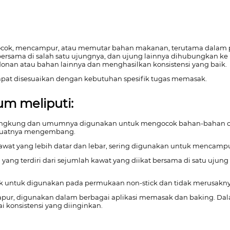
gocok, mencampur, atau memutar bahan makanan, terutama dalam
kat bersama di salah satu ujungnya, dan ujung lainnya dihubungka
onan atau bahan lainnya dan menghasilkan konsistensi yang baik.
apat disesuaikan dengan kebutuhan spesifik tugas memasak.
um meliputi:
lengkung dan umumnya digunakan untuk mengocok bahan-bahan cair
buatnya mengembang.
i kawat yang lebih datar dan lebar, sering digunakan untuk mencam
ana yang terdiri dari sejumlah kawat yang diikat bersama di satu
ocok untuk digunakan pada permukaan non-stick dan tidak merusakny
apur, digunakan dalam berbagai aplikasi memasak dan baking. Da
konsistensi yang diinginkan.