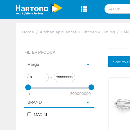
Home
/
Kitchen Appliances
/
Kitchen & Dining
/
Baki
FILTER PRODUK
Sort by P
Harga
–
200000000
0
BRAND
MAXIM