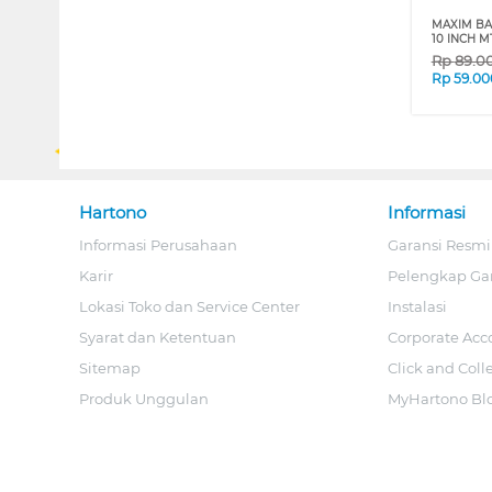
MAXIM BA
10 INCH 
Rp
89.0
Rp
59.00
Hartono
Informasi
Informasi Perusahaan
Garansi Resmi
Karir
Pelengkap Ga
Lokasi Toko dan Service Center
Instalasi
Syarat dan Ketentuan
Corporate Acc
Sitemap
Click and Coll
Produk Unggulan
MyHartono Bl