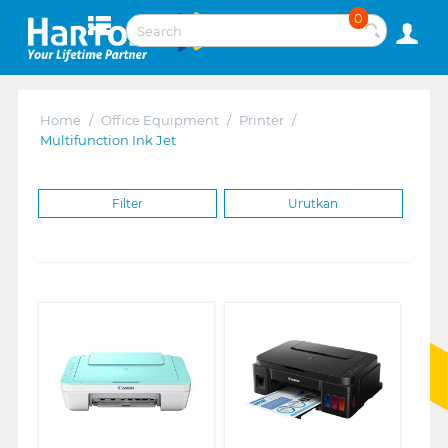
0
Home
/
Office Equipment
/
Printer
/
Multifunction Ink Jet
Filter
Urutkan