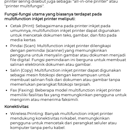
printer sering disebut juga sebagai "all-in-one printer" atau
"printer multifungsi".
Fungsi-fungsi utama yang biasanya terdapat pada
multifunction inkjet printer meliputi:
Cetak (Print): Sebagaimana pada printer inkjet pada
umumnya, multifunction inkjet printer dapat digunakan
untuk mencetak dokumen teks, gambar, dan foto pada
media kertas.
Pindai (Scan): Multifunction inkjet printer dilengkapi
dengan pemindai (scanner) yang memungkinkan
pengguna untuk menyalin gambar atau dokumen menjadi
file digital. Fungsi pemindaian ini berguna untuk membuat
salinan elektronik dokumen atau gambar.
Salin (Copy): Multifunction inkjet printer dapat digunakan
sebagai mesin fotokopi dengan kemampuan untuk
membuat salinan fisik dari dokumen atau gambar tanpa
memerlukan perangkat fotokopi terpisah.
Fax (Faxing): Beberapa model multifunction inkjet printer
memiliki fasilitas fax yang memungkinkan pengguna untuk
mengirim atau menerima faksimili.
Konektivitas:
Wireless Printing: Banyak multifunction inkjet printer
mendukung konektivitas nirkabel, memungkinkan
pengguna untuk mencetak dari perangkat seluler atau
komputer tanpa perlu kabel.