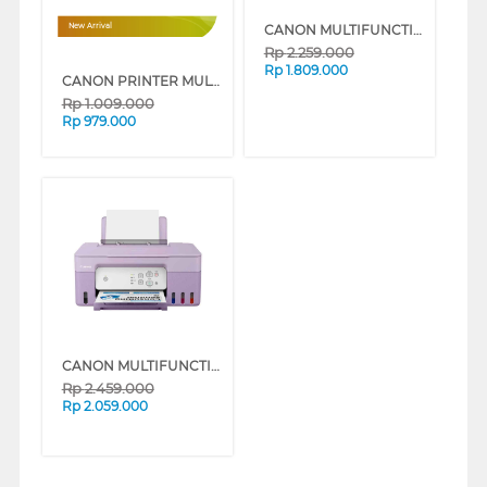
CANON MULTIFUNCTION INK TANK PRINTER G2010
New Arrival
Rp
2.259.000
Rp
1.809.000
CANON PRINTER MULTIFUNCTION WI-FI INKJET CARTRIDGE PIXMA E470GR
Rp
1.009.000
Rp
979.000
CANON MULTIFUNCTION INK TANK PRINTER PIXMA G2730P
Rp
2.459.000
Rp
2.059.000