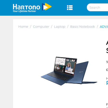
Home
/
Computer
/
Laptop
/
Basic Notebook
/
ADVA
T
H