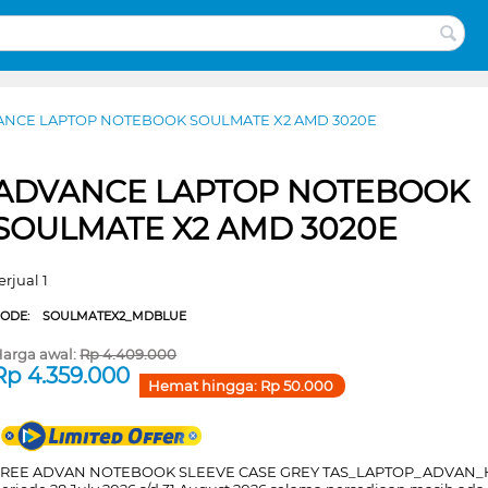
NCE LAPTOP NOTEBOOK SOULMATE X2 AMD 3020E
ADVANCE LAPTOP NOTEBOOK
SOULMATE X2 AMD 3020E
erjual 1
CODE:
SOULMATEX2_MDBLUE
arga awal:
Rp
4.409.000
Rp
4.359.000
Hemat hingga:
Rp
50.000
FREE ADVAN NOTEBOOK SLEEVE CASE GREY TAS_LAPTOP_ADVAN_