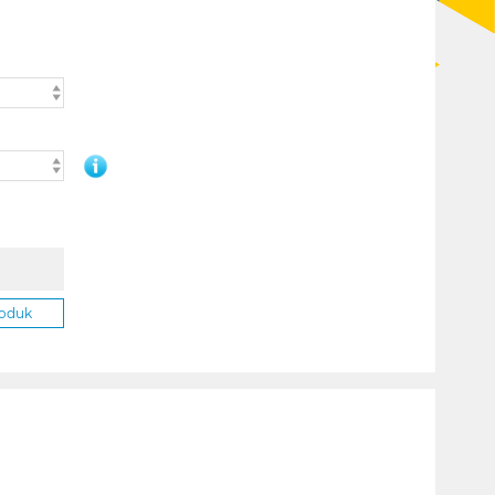
.
roduk