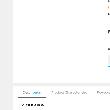
p
C
P
P
K
Description
Product Characteristic
Reviews
SPECIFICATION