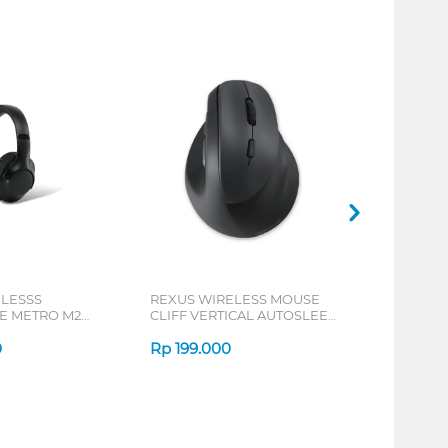
ELESSS
REXUS WIRELESS MOUSE
 METRO M2
CLIFF VERTICAL AUTOSLEEP
7D QV-260 SERIES
0
Rp
199.000