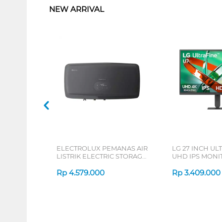
NEW ARRIVAL
ELECTROLUX PEMANAS AIR
LG 27 INCH UL
LISTRIK ELECTRIC STORAGE
UHD IPS MONIT
WATER HEATER
B_G3
EYE03046GE
Rp
4.579.000
Rp
3.409.000