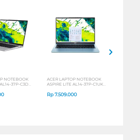
OP NOTEBOOK
ACER LAPTOP NOTEBOOK
 AL14-37P-C3DZ
ASPIRE LITE AL14-37P-C1UK
 N150
INTEL CORE N150
00
Rp
7.509.000