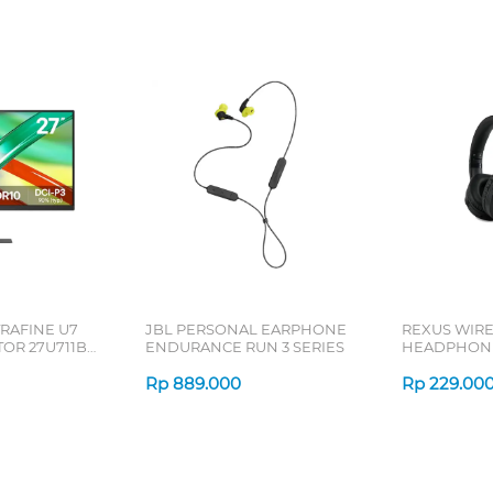
TRAFINE U7
JBL PERSONAL EARPHONE
REXUS WIR
OR 27U711B-
ENDURANCE RUN 3 SERIES
HEADPHONE
SERIES
Rp
889.000
Rp
229.00