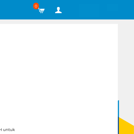
0
H untuk