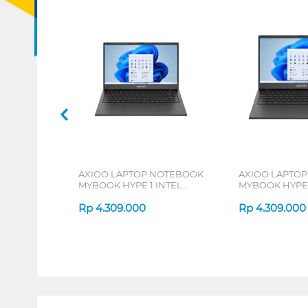
AXIOO LAPTOP NOTEBOOK
AXIOO LAPTO
MYBOOK HYPE 1 INTEL
MYBOOK HYPE 
CELERON N4020
CELERON N40
Rp
4.309.000
Rp
4.309.000
1