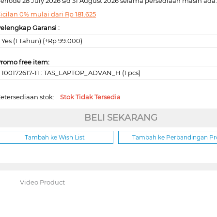
eriode 28 July 2026 s/d 31 August 2026 selama persediaan masih ada
icilan 0% mulai dari
Rp
181.625
elengkap Garansi :
Yes (1 Tahun) (+Rp 99.000)
romo free item:
100172617-11 : TAS_LAPTOP_ADVAN_H (1 pcs)
etersediaan stok:
Stok Tidak Tersedia
BELI SEKARANG
Tambah ke Wish List
Tambah ke Perbandingan P
Video Product