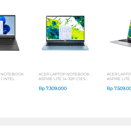
P NOTEBOOK
ACER LAPTOP NOTEBOOK
ACER LAPT
1 INTEL
ASPIRE LITE 14-32P-C1ES
ASPIRE LITE
20
INTEL N150
INTEL CORE
Rp
7.309.000
Rp
7.509.0