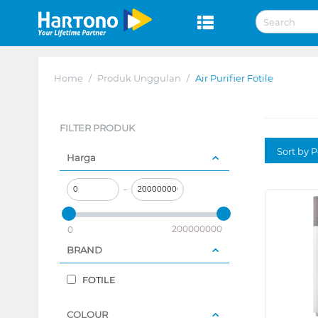
Home
/
Produk Unggulan
/
Air Purifier Fotile
FILTER PRODUK
Sort by P
Harga
–
200000000
0
BRAND
FOTILE
COLOUR