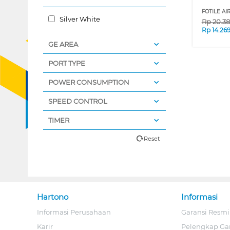
FOTILE AI
Silver White
Rp
20.3
Rp
14.26
GE AREA
PORT TYPE
POWER CONSUMPTION
SPEED CONTROL
TIMER
Reset
Hartono
Informasi
Informasi Perusahaan
Garansi Resmi
Karir
Pelengkap Ga