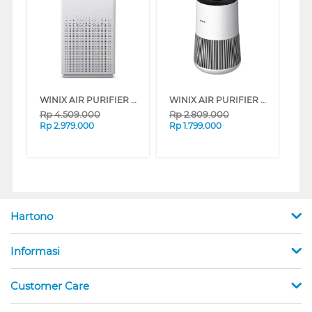
WINIX AIR PURIFIER ZERO S WIFI AZSU357-NWN
WINIX AIR PURIFIER ZERO COMPACT WIFI AT5U207-NWI
Rp
4.509.000
Rp
2.809.000
Rp
2.979.000
Rp
1.799.000
Hartono
Informasi
Customer Care