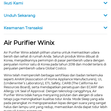
Ikuti Kami
Unduh Sekarang
Keamanan Transaksi
Air Purifier Winix
Air Purifier Winix adalah pilihan utama untuk memastikan udara
bersih dan sehat di rumah Anda. Seluruh produk Winix dibuat di
Korea, menjadikannya pemimpin di pasar pembersih udara dengan
penjualan nomor satu di Korea pada tahun 2018 dan model terlaris di
penjualan pembersih udara Global Costco.
Winix telah memperoleh berbagai sertifikasi dari badan terkemuka
seperti AHAM (Association of Home Appliance Manufacturers), UL
(Underwriter’s Laboratory), ETL Safety, CARB (The California Air
Resources Board), serta mendapatkan persetujuan dari ECARF dan
Allergy UK Seal of Approval. Dengan teknologi canggihnya, Air
Purifier Winix tidak hanya menyaring polutan dan alergen di udara
tetapi juga meningkatkan kualitas tidur Anda. Mode Sleep yang ada
pada perangkat ini mengoperasikan kipas dengan suara yang sangat
halus dan lampu unit yang redup, memastikan Anda dapat tidur lebih
nyenyak tanpa gangguan.