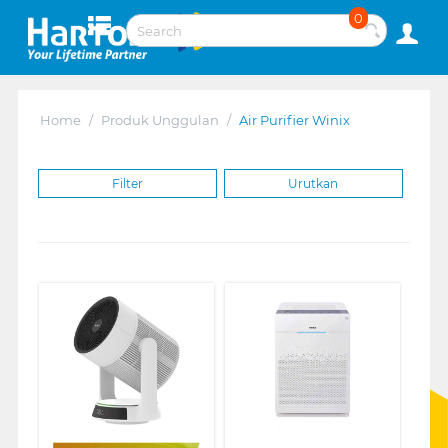
0
Home
/
Produk Unggulan
/
Air Purifier Winix
Filter
Urutkan