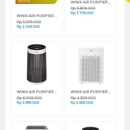
WINIX AIR PURIFIER ZERO PRO AZPU370-IWE
New Arrival
Rp
5.809.000
Rp
3.709.000
WINIX AIR PURIFIER AERO 360 AM2U260-OWN
Rp
3.209.000
Rp
2.049.000
WINIX AIR PURIFIER ZERO 360 AT8U437-MSN
WINIX AIR PURIFIER AC5U360-NWN
Rp
6.009.000
Rp
4.309.000
Rp
3.969.000
Rp
2.669.000