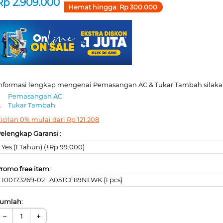
Rp
2.909.000
Hemat hingga:
Rp
300.000
nformasi lengkap mengenai Pemasangan AC & Tukar Tambah silakan
.
Pemasangan AC
.
Tukar Tambah
icilan 0% mulai dari
Rp
121.208
elengkap Garansi :
Yes (1 Tahun) (+Rp 99.000)
romo free item:
100173269-02 : A05TCF89NLWK (1 pcs)
umlah:
−
+