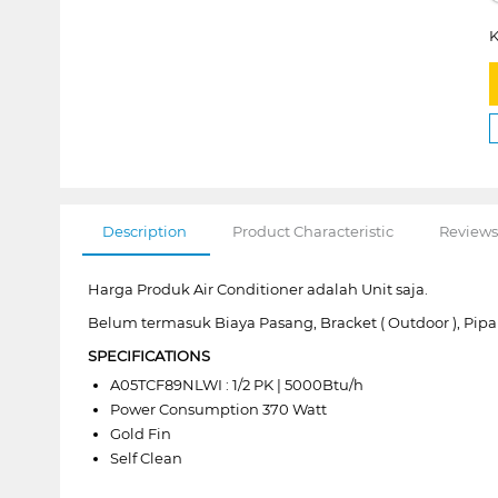
K
Description
Product Characteristic
Reviews
Harga Produk Air Conditioner adalah Unit saja.
Belum termasuk Biaya Pasang, Bracket ( Outdoor ), Pipa
SPECIFICATIONS
A05TCF89NLWI : 1/2 PK | 5000Btu/h
Power Consumption 370 Watt
Gold Fin
Self Clean