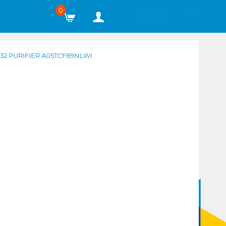
0
R32 PURIFIER A05TCF89NLWI