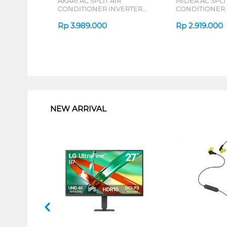
AKARI AC SPLIT AIR
MIDEA AC SPLIT
CONDITIONER INVERTER
CONDITIONER
AT55VI SERIES
DURA MSAFE-C
Rp
3.989.000
Rp
2.919.000
1
NEW ARRIVAL