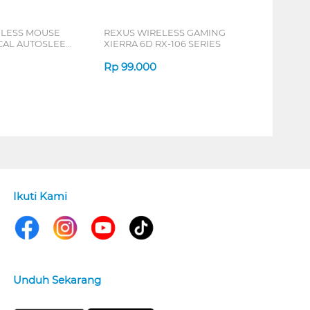
ELESS MOUSE
REXUS WIRELESS GAMING
ICAL AUTOSLEEP
XIERRA 6D RX-106 SERIES
ERIES
Rp
99.000
Ikuti Kami
Unduh Sekarang