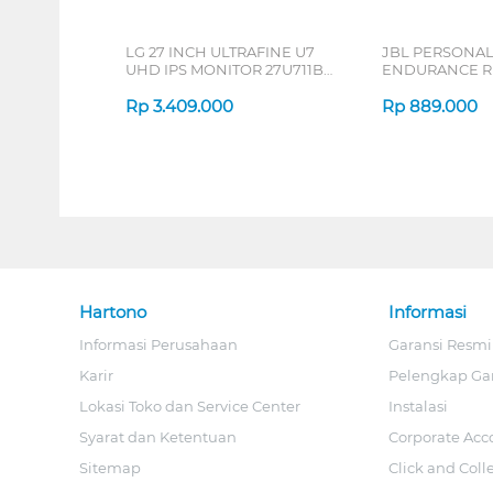
LG 27 INCH ULTRAFINE U7
JBL PERSONA
UHD IPS MONITOR 27U711B-
ENDURANCE RU
B_G3
Rp
3.409.000
Rp
889.000
Hartono
Informasi
Informasi Perusahaan
Garansi Resmi
Karir
Pelengkap Ga
Lokasi Toko dan Service Center
Instalasi
Syarat dan Ketentuan
Corporate Acc
Sitemap
Click and Coll