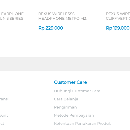
L EARPHONE
REXUS WIRELESSS
REXUS WIR
N 3 SERIES
HEADPHONE METRO M2
CLIFF VERT
SERIES
7D QV-260 S
Rp
229.000
Rp
199.000
Customer Care
Hubungi Customer Care
ransi
Cara Belanja
Pengiriman
ount
Metode Pembayaran
ect
Ketentuan Penukaran Produk